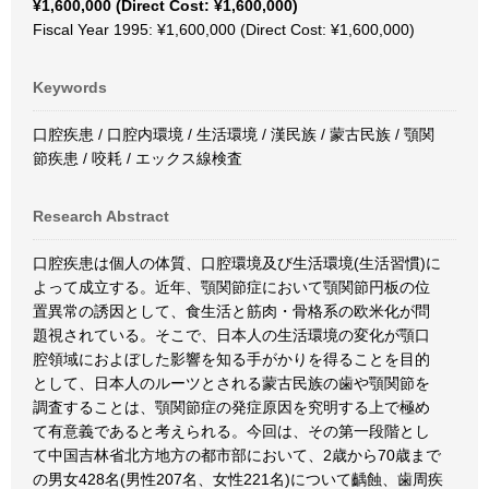
¥1,600,000 (Direct Cost: ¥1,600,000)
Fiscal Year 1995: ¥1,600,000 (Direct Cost: ¥1,600,000)
Keywords
口腔疾患 / 口腔内環境 / 生活環境 / 漢民族 / 蒙古民族 / 顎関
節疾患 / 咬耗 / エックス線検査
Research Abstract
口腔疾患は個人の体質、口腔環境及び生活環境(生活習慣)に
よって成立する。近年、顎関節症において顎関節円板の位
置異常の誘因として、食生活と筋肉・骨格系の欧米化が問
題視されている。そこで、日本人の生活環境の変化が顎口
腔領域におよぼした影響を知る手がかりを得ることを目的
として、日本人のルーツとされる蒙古民族の歯や顎関節を
調査することは、顎関節症の発症原因を究明する上で極め
て有意義であると考えられる。今回は、その第一段階とし
て中国吉林省北方地方の都市部において、2歳から70歳まで
の男女428名(男性207名、女性221名)について齲蝕、歯周疾