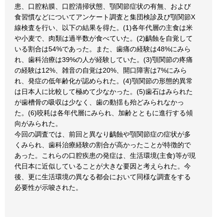
患、口腔粘膜、口腔清掃状態、顎関節症状の有無、および
食習慣などについてアンケート調査と集団検診及び顎関節X
線検査を行い、以下の結果を得た。(1)各年代層の主食は米
や小麦で、肉類は過半数が食べていた。(2)齲蝕を自覚して
いる割合は54%であった。また、歯痛の経験は48%にみら
れ、歯科治療は39%の人が経験していた。(3)顎関節の疼痛
の経験は12%、雑音の自覚は20%、開口障害は7%にみら
れ、発症の低年齢化が認められた。(4)顎関節の形態的異常
は日本人に比較して極めて少なかった。(5)歯石はみられた
が歯槽骨の吸収は少なく、歯の動揺も殆どみられなかっ
た。(6)咬耗は各年代層にみられ、加齢とともに進行する傾
向がみられた。
今回の調査では、前回と異なり齲蝕や顎関節症の症状が多
くみられ、歯科治療経験の割合が高かったことが特徴的で
あった。これらの口腔疾患の発症は、生活環境(主食)等が現
代日本に近似していることが大きな要因と考えられた。今
後、更に生活環境の異なる都会において同様な調査をする
必要性が示唆された。