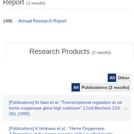
Report
(1 results)
1995
Annual Research Report
Research Products
(
2
results)
All
Other
All
Publications (2 results)
[Publications] M.Sato et al: "Tramscriptional regulation at rat
heme oxygenase gene high cadmium" J.Cell.Biochem.21A.
261 (1995)
[Publications] K.Ishikawa et.al.: "Heme Oxygenase-