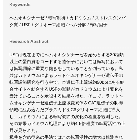
Keywords
ヘムオキシナーゼ / 転写制御 / カドミウム / ストレスタンパ
ク質 / USF / グリオーマ細胞 / ヘム分解 / 転写因子
Research Abstract
USFは現在までにヘムオキシゲナーゼを始めとする30種類
以上の蛋白質をコードする遺伝子においては転写において
は転写調節に重要な働きをしていることが判っている。私
共はカドミウムによるラットヘムオキシゲナーゼ遺伝子の
転写調節研究を行う中で、本遺伝子上流域約50bpにある結
合サイトへ結合するUSFの挙動がカドミウムにより変化を
受けていることを示唆する結果を得た。そこで、ラットヘ
ムオキシゲナーゼ遺伝子上流域変異体をCAT遺伝子の制御
領域に組み込んだプラスミドをC6グリオーマ細胞に導入
し、カドミウムによる転写調節の変化の程度を観測した。
その結果カドミウム処理により約4-5倍程度の転写活性の上
昇が見られた。
私共を含め従来の手法ではこの転写活性の増大は観測され