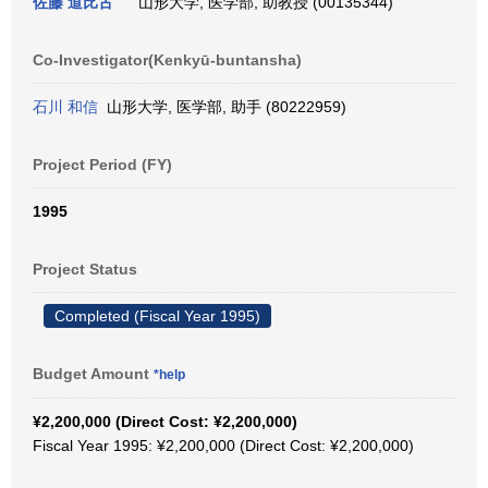
佐藤 道比古
山形大学, 医学部, 助教授 (00135344)
Co-Investigator(Kenkyū-buntansha)
石川 和信
山形大学, 医学部, 助手 (80222959)
Project Period (FY)
1995
Project Status
Completed (Fiscal Year 1995)
Budget Amount
*help
¥2,200,000 (Direct Cost: ¥2,200,000)
Fiscal Year 1995: ¥2,200,000 (Direct Cost: ¥2,200,000)