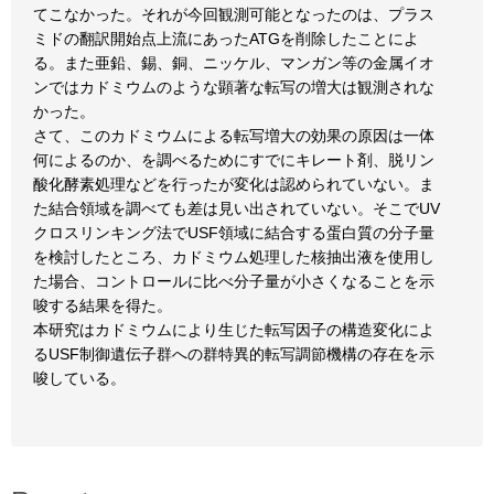
てこなかった。それが今回観測可能となったのは、プラス
ミドの翻訳開始点上流にあったATGを削除したことによ
る。また亜鉛、錫、銅、ニッケル、マンガン等の金属イオ
ンではカドミウムのような顕著な転写の増大は観測されな
かった。
さて、このカドミウムによる転写増大の効果の原因は一体
何によるのか、を調べるためにすでにキレート剤、脱リン
酸化酵素処理などを行ったが変化は認められていない。ま
た結合領域を調べても差は見い出されていない。そこでUV
クロスリンキング法でUSF領域に結合する蛋白質の分子量
を検討したところ、カドミウム処理した核抽出液を使用し
た場合、コントロールに比べ分子量が小さくなることを示
唆する結果を得た。
本研究はカドミウムにより生じた転写因子の構造変化によ
るUSF制御遺伝子群への群特異的転写調節機構の存在を示
唆している。