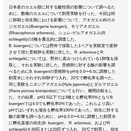
日本産のカエル類に対する酸性雨の影響について調べるた
めに、数種のカエルについて飼育実験を行った。今回は特
に卵期と幼生期における影響について、アオガエル科のカ
ジカガエル(Buergeria buergeri)、モリアオガエル
(Rhacophorus arboreus)、シュレ-ゲルアオガエル(R.
schlegelii)の3種を重点的に調査した。
B. buergeriについては野外で採取した1ペアを実験室で産卵
させて得た受精卵を実験に供した。R. arboreusとR.
schlegeliiについては、野外に産みつけられている1卵塊を採
取し、それを実験に供した。受精卵に対する酸の影響を調
べるためにB. buergeriの受精卵をpHを3.0〜6.0に調整した
飼育水にそれぞれ30卵ずつ入れ、20℃で孵化率を調べた。
同じ実験をニホンアマガエル(Hyla japonica)とダルマガエル
(Rana porosa brevipoda)についても行い、種間比較をし
た。その結果、pH3.5以下では3種とも孵化率0%となりB.
buergeriでは4.0でも孵化率0%であった。これらより高い
pHではいずれも場合も孵化率100%であった。幼生に対する
酸の影響を調べるために、pHを3.0〜6.0に調整した飼育水
に孵化直後の幼生(B. buergeri、 R. arboreus、およびR.
schlegelii)を30匹または20匹ずつ入れ、20℃で飼育し、幼生