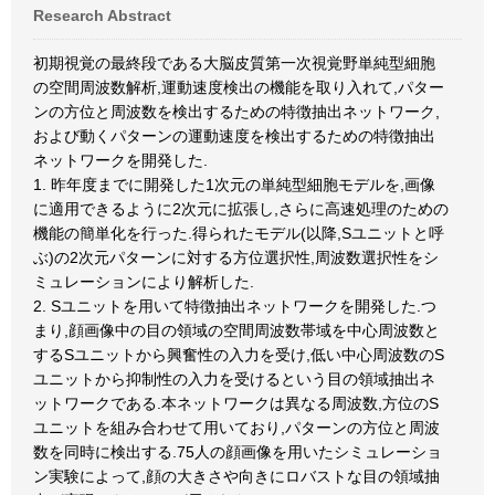
Research Abstract
初期視覚の最終段である大脳皮質第一次視覚野単純型細胞
の空間周波数解析,運動速度検出の機能を取り入れて,パター
ンの方位と周波数を検出するための特徴抽出ネットワーク,
および動くパターンの運動速度を検出するための特徴抽出
ネットワークを開発した.
1. 昨年度までに開発した1次元の単純型細胞モデルを,画像
に適用できるように2次元に拡張し,さらに高速処理のための
機能の簡単化を行った.得られたモデル(以降,Sユニットと呼
ぶ)の2次元パターンに対する方位選択性,周波数選択性をシ
ミュレーションにより解析した.
2. Sユニットを用いて特徴抽出ネットワークを開発した.つ
まり,顔画像中の目の領域の空間周波数帯域を中心周波数と
するSユニットから興奮性の入力を受け,低い中心周波数のS
ユニットから抑制性の入力を受けるという目の領域抽出ネ
ットワークである.本ネットワークは異なる周波数,方位のS
ユニットを組み合わせて用いており,パターンの方位と周波
数を同時に検出する.75人の顔画像を用いたシミュレーショ
ン実験によって,顔の大きさや向きにロバストな目の領域抽