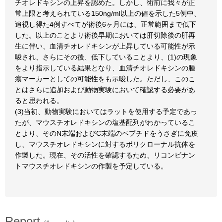
チオレドキシンの上昇を認めた。しかし、術前に我々が正
常上限と考えられている150ng/ml以上の値を示した5例中、
追視し得た4例すべてが術後6ヶ月には、正常範囲まで低下
した。以上のことより術後早期においては肝切除後の肝再
生に伴い、血清チオレドキシンが上昇している可能性が示
唆され、さらにその後、低下していることより、(1)の現象
をより指示している結果となり、血清チオレドキシンの腫
瘍マーカーとしての可能性をも示唆した。ただし、このこ
とはさらに追加および動物実験において確認する必要があ
ると思われる。
(3)当初、動物実験においてはラットを使用する予定であっ
たが、マウスチオレドキシンの塩基配列がわかっているこ
とより、そのN末端およびC末端のペプチドをうさぎに免疫
し、マウスチオレドキシンに対するポリクローナル抗体を
作製した。現在、その活性を確認するため、リコンビナン
トマウスチオレドキシンの作製を予定している。
Report