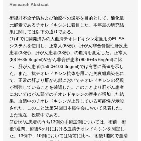
Research Abstract
術後肝不全予防および治療への適応を目的として、酸化還
元酵素であるチオレドキシンに着目した。本年度の研究結
果に関しては以下の通りである。
(1)すでに開発済みの人血清チオレドキシン定量用のELISA
システムを使用し、正常人(65例)、肝がん非合併慢性肝疾患
患者(38例)、肝がん患者(38例)、の血清を測定した。正常人
(88.9±35.8ng/ml)やがん非合併患者(90.6±45.6ng/ml)に比
べ、肝がん患者(159.0±103.3ng/ml)では有意に高値を示し
た。また、抗チオレドキシン抗体を用いた免疫組織染色に
て、正常の肝より肝がん部においてチオレドキシンの発現
が増強していることを確認した。このことより肝がん患者
においてはがん部でのチオレドキシンの産生が増加した結
果、血清中のチオレドキシンが上昇している可能性が示唆
された。このことは第54回日本癌学会において発表した。
また現在、投稿中である。
(2)肝がん患者のうち13例の手術症例については、術前、術
後1週間、術後6ヶ月における血清チオレドキシンを測定し
た。13例中、10例においては術前に比べ、術後1週間で血清