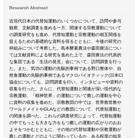
Research Abstract
近現代日本の代替知運動のいくつかについて、訪問や参与
観察、文献調査を進める一方、関連する宗教運動について
の調査研究をも進め、代替知運動と宗教運動の相互関係を
捉えるための基礎的な資料を得るとともに、今後の研究の
枠組みについて考察した。島本酵素農法や森田療法につい
ては文献資料による研究を進めた上で、森田療法の代表的
な集団である「生活の発見」会について、訪問調査を行っ
た。また、気功の運動の先駆的事例である野口整体や、自
然食運動の先駆的事例であるマクロバイオティック(日本CI
協会)についても、訪問調査を行い、インタビューや資料の
収集を行った。さらに、代替知運動と関連が深い現代的な
宗教運動、「精神世界」の運動について癒しの運動を中心
に資料の収集を進めた。宗教教団の中では、世界救世教や
ワールドメイトやGLAなどの教団について、代替知運動と
の関連を調べた。これらの調査研究によって、代替知運動
の中でもっとも大きな力をもつ癒しの運動の広がりのおお
よそをつかむとともに、その他の代替知運動や宗教運動が
癒しの運動とどのように関わっているか、ある程度の知見