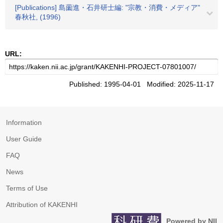
[Publications] 島薗進・石井研士編: "宗教・消費・メディア"
春秋社, (1996)
URL:
Published: 1995-04-01 Modified: 2025-11-17
Information
User Guide
FAQ
News
Terms of Use
Attribution of KAKENHI
Powered by NII