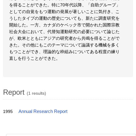
を得ることができた。特に70年代以降、「自助グループ」
としての自覚をもつ運動の発展が著しいことに気付き、こ
うしたタイプの運動の歴史についても、新たに調査研究を
開始した。一方、カナダのケベック市で開かれた国際宗教
社会大会において、代替知運動研究の必要について論じた
が、欧米とともにアジアの研究者から共鳴を得ることがで
きた。その他にもこのテーマについて論議する機械を多く
もつことができ、理論的な枠組みについてある程度の練り
直しを行うことができた。
Report
(1 results)
1995
Annual Research Report