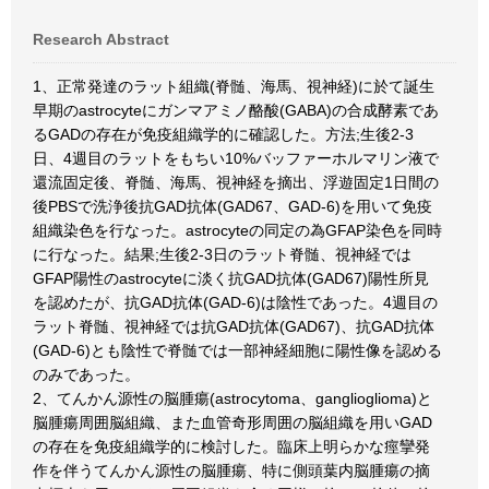
Research Abstract
1、正常発達のラット組織(脊髄、海馬、視神経)に於て誕生
早期のastrocyteにガンマアミノ酪酸(GABA)の合成酵素であ
るGADの存在が免疫組織学的に確認した。方法;生後2-3
日、4週目のラットをもちい10%バッファーホルマリン液で
還流固定後、脊髄、海馬、視神経を摘出、浮遊固定1日間の
後PBSで洗浄後抗GAD抗体(GAD67、GAD-6)を用いて免疫
組織染色を行なった。astrocyteの同定の為GFAP染色を同時
に行なった。結果;生後2-3日のラット脊髄、視神経では
GFAP陽性のastrocyteに淡く抗GAD抗体(GAD67)陽性所見
を認めたが、抗GAD抗体(GAD-6)は陰性であった。4週目の
ラット脊髄、視神経では抗GAD抗体(GAD67)、抗GAD抗体
(GAD-6)とも陰性で脊髄では一部神経細胞に陽性像を認める
のみであった。
2、てんかん源性の脳腫瘍(astrocytoma、ganglioglioma)と
脳腫瘍周囲脳組織、また血管奇形周囲の脳組織を用いGAD
の存在を免疫組織学的に検討した。臨床上明らかな痙攣発
作を伴うてんかん源性の脳腫瘍、特に側頭葉内脳腫瘍の摘