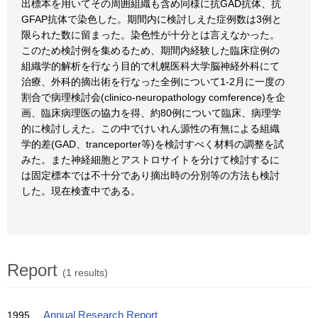
出標本を用いてその周囲組織も含め同様に抗GAD抗体、抗
GFAP抗体で染色した。期間内に検討しえた症例数は3例と
限られた数に留まった。染色性が十分とは言えなかった。
このため検討例を集めるため、期間内経験した臨床症例の
組織学的解析を行なう目的で札幌医科大学脳神経外科にて
治療、外科的摘出術を行なった全例について1-2月に一度の
割合で病理検討会(clinico-neuropathology comference)を企
画、臨床病理医の協力を得、約80例について臨床、病理学
的に検討しえた。この中でけいれん源性の有無による組織
学的差(GAD、tranceporter等)を検討すべく材料の調整を試
みた。また神経細胞とアストロサイトを分けて検討するに
は固定標本では不十分であり摘出時の分別等の方法も検討
した。現在検査中である。
Report
(1 results)
1995
Annual Research Report