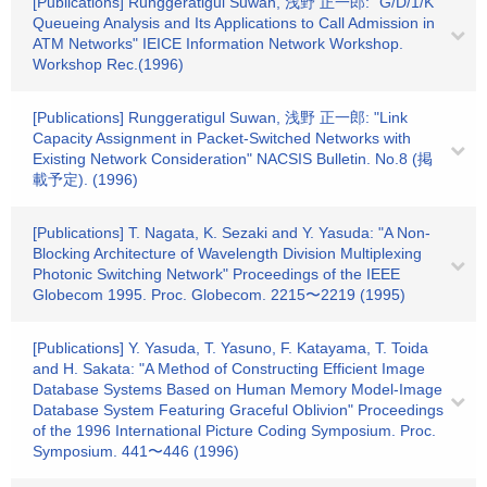
[Publications] Runggeratigul Suwan, 浅野 正一郎: "G/D/1/K
Queueing Analysis and Its Applications to Call Admission in
ATM Networks" IEICE Information Network Workshop.
Workshop Rec.(1996)
[Publications] Runggeratigul Suwan, 浅野 正一郎: "Link
Capacity Assignment in Packet-Switched Networks with
Existing Network Consideration" NACSIS Bulletin. No.8 (掲
載予定). (1996)
[Publications] T. Nagata, K. Sezaki and Y. Yasuda: "A Non-
Blocking Architecture of Wavelength Division Multiplexing
Photonic Switching Network" Proceedings of the IEEE
Globecom 1995. Proc. Globecom. 2215〜2219 (1995)
[Publications] Y. Yasuda, T. Yasuno, F. Katayama, T. Toida
and H. Sakata: "A Method of Constructing Efficient Image
Database Systems Based on Human Memory Model-Image
Database System Featuring Graceful Oblivion" Proceedings
of the 1996 International Picture Coding Symposium. Proc.
Symposium. 441〜446 (1996)