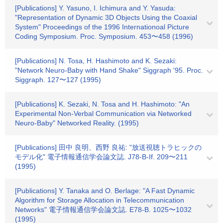
[Publications] Y. Yasuno, I. Ichimura and Y. Yasuda:
"Representation of Dynamic 3D Objects Using the Coaxial
System" Proceedings of the 1996 Internationoal Picture
Coding Symposium. Proc. Symposium. 453〜458 (1996)
[Publications] N. Tosa, H. Hashimoto and K. Sezaki:
"Network Neuro-Baby with Hand Shake" Siggraph '95. Proc.
Siggraph. 127〜127 (1995)
[Publications] K. Sezaki, N. Tosa and H. Hashimoto: "An
Experimental Non-Verbal Communication via Networked
Neuro-Baby" Networked Reality. (1995)
[Publications] 田中 良明、西野 良祐: "放送視聴トラヒックの
モデル化" 電子情報通信学会論文誌. J78-B-If. 209〜211
(1995)
[Publications] Y. Tanaka and O. Berlage: "A Fast Dynamic
Algorithm for Storage Allocation in Telecommunication
Networks" 電子情報通信学会論文誌. E78-B. 1025〜1032
(1995)