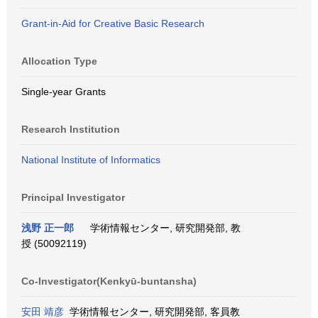
Grant-in-Aid for Creative Basic Research
Allocation Type
Single-year Grants
Research Institution
National Institute of Informatics
Principal Investigator
浅野 正一郎
学術情報センター, 研究開発部, 教
授 (50092119)
Co-Investigator(Kenkyū-buntansha)
安田 靖彦
学術情報センター, 研究開発部, 客員教