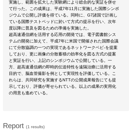
実施し、範囲を拡大した実験網により総合的な実証を併せ
て行った。この成果は、平成7年11月に実施した国際シンポ
ジウムで公開し評価を得ている。同時に、G7諸国で計画し
ている国際テストベッドに於いて方式の提示を行い、次年
度以降に普及を図るための準備を実施した。
超高速通信網を活用する応用の開発では、電子図書館シス
テムの開発に加えて、平成7年に米国で開催された国際会議
にて分散協調の一つの実現であるネットワークベビ-を提案
しており、更に画像の分散蓄積の効率化を図る方式の提案
と実証を行い、上記のシンポジウムで公開している。一
方、超高速通信網の即時的伝送特性を遠隔治療に活用する
目的で、脳血管撮影を例として実現性を評価している。こ
れらは、共同研究を実施するNTTの公開成果報告にても提
示しており、評価が寄せられている。以上の成果の実用化
の用意も進めている。
Report
(1 results)