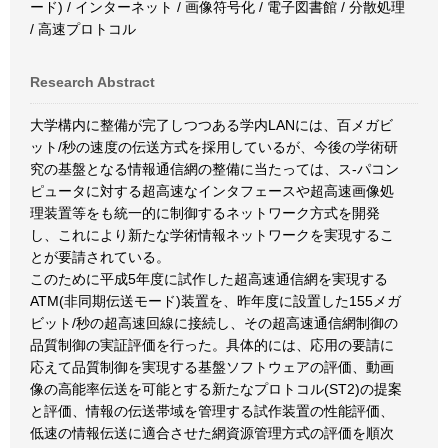
ード) / インターネット / 画像符号化 / 電子図書館 / 分散処理
/ 高速プロトコル
Research Abstract
大学構内に整備が完了しつつある学内LANには、百メガビ
ット/秒の速度の伝送方式を採用しているが、今後の学術研
究の基盤となる情報通信網の整備に当たっては、ス-パコン
ピュータに対する超高速なインタフェースや超高速画像処
理装置等をも統一的に制御するネットワーク方式を開発
し、これにより新たな学術情報ネットワークを実現するこ
とが要請されている。
このために平成5年度に試作した超高速通信網を実現する
ATM(非同期伝送モード)装置を、昨年度に設置した155メガ
ビット/秒の超高速回線に接続し、その超高速通信網制御の
品質制御の実証評価を行った。具体的には、応用の要請に
応えて品質制御を実現する基盤ソフトウェアの評価、動画
像の高能率伝送を可能とする新たなプロトコル(ST2)の提案
と評価、情報の伝送帯域を管理する試作装置の性能評価、
低速の情報伝送に適合させた網資源管理方式の評価を順次