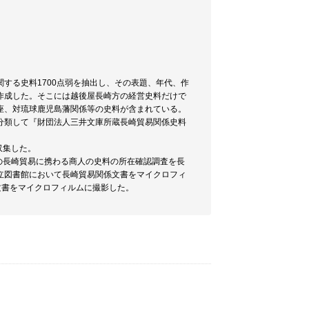
関する史料1700点弱を抽出し、その表題、年代、作
作成した。そこには越後屋長崎方の経営史料だけで
座、対琉球鹿児島藩関係等の史料が含まれている。
分類して『財団法人三井文庫所蔵長崎貿易関係史料
収集した。
の長崎貿易に携わる商人の史料の所在確認調査を長
立図書館において長崎貿易関係文書をマイクロフィ
文書をマイクロフィルムに撮影した。