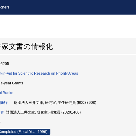
chers
井家文書の情報化
05205
t-in-Aid for Scientific Research on Priority Areas
le-year Grants
ui Bunko
 隆行
財団法人三井文庫, 研究室, 主任研究員 (90087908)
 容
財団法人三井文庫, 研究室, 研究員 (20201460)
6
ompleted (Fiscal Year 1996)