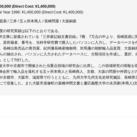
00,000 (Direct Cost: ¥1,400,000)
al Year 1996: ¥1,400,000 (Direct Cost: ¥1,400,000)
易 / 三井 / 五ヵ所本商人 / 長崎問屋 / 大坂銅座
度の研究実績は以下のとおりである。
三井文庫に架蔵されている『三井家記録文書目録』7冊、7万点の中より、長崎貿易に
、原所蔵者、番号を、当科学研究費で購入したパソコンに入力し、データベースを
、長崎出島売込の青貝屋、紀州藩長崎産物御用、対馬藩の朝鮮輸入品直買、大坂銅
らの抽出され、パソコンに入力されたデータベースに、分類項目を作成し、選択、
』として刊行した。
筑波大学や京都市で開催された当重点領域の研究会に出席し、この領域研究の情報を
長崎会所で輸入品を落札する五ヶ所本商人と長崎商人、京都、大坂の問屋や仲買など
や京都市、大阪市、滋賀県で行うとともに、九州大学九州文化史研究施設、長崎県
にて収集した。また大阪市道修町の薬種仲間文書と慶応義塾大学の永貝家(本商人)