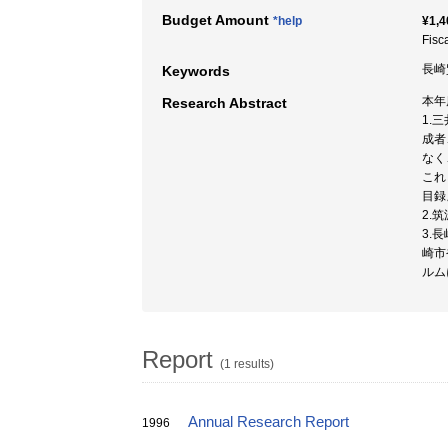
Budget Amount
*help
¥1,4
Fisc
長崎貿
Keywords
本年
Research Abstract
1.
成者
なく
これ
目録
2.
3.
崎市
ルム
Report
(1 results)
Annual Research Report
1996