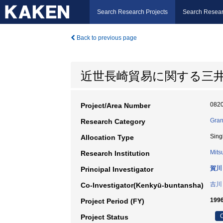
Search Research Projects
Search Resear
Back to previous page
近世長崎貿易に関する三
082
Project/Area Number
Gran
Research Category
Sing
Allocation Type
Mits
Research Institution
賀川
Principal Investigator
吉川
Co-Investigator(Kenkyū-buntansha)
199
Project Period (FY)
C
Project Status