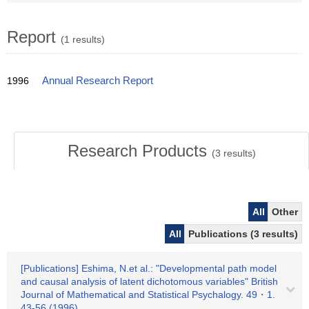
Report
(1 results)
1996
Annual Research Report
Research Products
(
3
results)
All
Other
All
Publications (3 results)
[Publications] Eshima, N.et al.: "Developmental path model
and causal analysis of latent dichotomous variables" British
Journal of Mathematical and Statistical Psychalogy. 49・1.
43-56 (1996)