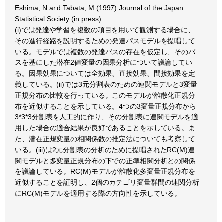
Eshima, N.and Tabata, M.(1997) Journal of the Japan
Statistical Society (in press).
(i)では発達や学習を複数の項目を用いて観測する場合に、
その進行経路を説明するための発達パスモデルを提唱して
いる。モデルでは複数の発達パスの存在を仮定し、そのパ
スを基にした潜在2値変量の因果分析について議論してい
る。因果効果については全効果、直接効果、間接効果を定
義している。(ii)では3元分割表のための連関モデルと3変量
正規分布の比較を行っている。このモデルが離散化正規分
布を近似することを示している。4つの3変量正規分布から
3*3*3分割表を人工的に作り、その分割表に連関モデルを適
用した場合の適合結果が良好であることを示している。ま
た、潜在正規変量の相関係数の推定法についても考察して
いる。(iii)は2元分割表の分析のために提唱されたRC(M)連
関モデルと多変量正規分布の下での正準相関分析との関係
を議論している。RC(M)モデルが離散化多変量正規分布を
近似することを証明し、2個のカテゴリ変量群間の連関分析
にRC(M)モデルを適用する際の方向性を示している。