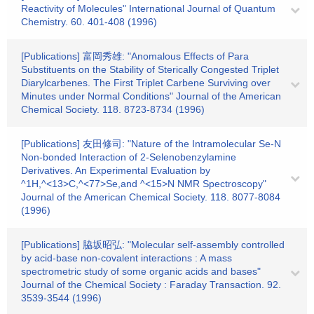
Reactivity of Molecules" International Journal of Quantum
Chemistry. 60. 401-408 (1996)
[Publications] 富岡秀雄: "Anomalous Effects of Para
Substituents on the Stability of Sterically Congested Triplet
Diarylcarbenes. The First Triplet Carbene Surviving over
Minutes under Normal Conditions" Journal of the American
Chemical Society. 118. 8723-8734 (1996)
[Publications] 友田修司: "Nature of the Intramolecular Se-N
Non-bonded Interaction of 2-Selenobenzylamine
Derivatives. An Experimental Evaluation by
^1H,^<13>C,^<77>Se,and ^<15>N NMR Spectroscopy"
Journal of the American Chemical Society. 118. 8077-8084
(1996)
[Publications] 脇坂昭弘: "Molecular self-assembly controlled
by acid-base non-covalent interactions : A mass
spectrometric study of some organic acids and bases"
Journal of the Chemical Society : Faraday Transaction. 92.
3539-3544 (1996)