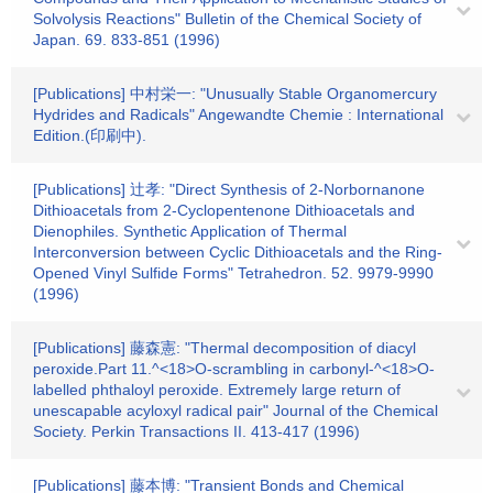
Solvolysis Reactions" Bulletin of the Chemical Society of
Japan. 69. 833-851 (1996)
[Publications] 中村栄一: "Unusually Stable Organomercury
Hydrides and Radicals" Angewandte Chemie : International
Edition.(印刷中).
[Publications] 辻孝: "Direct Synthesis of 2-Norbornanone
Dithioacetals from 2-Cyclopentenone Dithioacetals and
Dienophiles. Synthetic Application of Thermal
Interconversion between Cyclic Dithioacetals and the Ring-
Opened Vinyl Sulfide Forms" Tetrahedron. 52. 9979-9990
(1996)
[Publications] 藤森憲: "Thermal decomposition of diacyl
peroxide.Part 11.^<18>O-scrambling in carbonyl-^<18>O-
labelled phthaloyl peroxide. Extremely large return of
unescapable acyloxyl radical pair" Journal of the Chemical
Society. Perkin Transactions II. 413-417 (1996)
[Publications] 藤本博: "Transient Bonds and Chemical