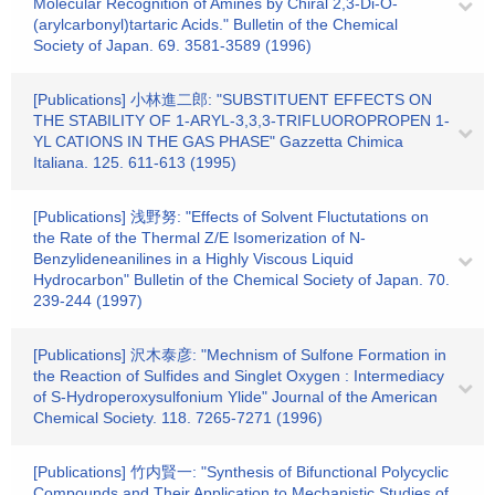
Molecular Recognition of Amines by Chiral 2,3-Di-O-
(arylcarbonyl)tartaric Acids." Bulletin of the Chemical
Society of Japan. 69. 3581-3589 (1996)
[Publications] 小林進二郎: "SUBSTITUENT EFFECTS ON
THE STABILITY OF 1-ARYL-3,3,3-TRIFLUOROPROPEN 1-
YL CATIONS IN THE GAS PHASE" Gazzetta Chimica
Italiana. 125. 611-613 (1995)
[Publications] 浅野努: "Effects of Solvent Fluctutations on
the Rate of the Thermal Z/E Isomerization of N-
Benzylideneanilines in a Highly Viscous Liquid
Hydrocarbon" Bulletin of the Chemical Society of Japan. 70.
239-244 (1997)
[Publications] 沢木泰彦: "Mechnism of Sulfone Formation in
the Reaction of Sulfides and Singlet Oxygen : Intermediacy
of S-Hydroperoxysulfonium Ylide" Journal of the American
Chemical Society. 118. 7265-7271 (1996)
[Publications] 竹内賢一: "Synthesis of Bifunctional Polycyclic
Compounds and Their Application to Mechanistic Studies of