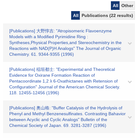
All
Other
All
Publications (22 results)
[Publications] 大野惇吉: "Atropisomeric Flavoenzyme
Models with a Modified Pyrimidine Ring :
Syntheses,Physical Properties,and Stereochemistry in the
Reactions with NAD(P)H Analogs" The Journal of Organic
Chemistry. 61. 9344-9355 (1996)
[Publications] 稲垣都士: "Experimental and Theoretical
Evidence for Oxirane Formation Reaction of
Pentacoordinate 1,2 λ 6-Oxathictanes with Retension of
Configuration" Journal of the American Chemical Society.
118. 12455-12456 (1996)
[Publications] 奥山格: "Buffer Catalysis of the Hydrolysis of
Phenyl and Methyl Benzenesulfinates. Contrasting Bahavior
between Acyclic and Cyclic Analogs" Bulletin of the
Chemical Society of Japan. 69. 3281-3287 (1996)