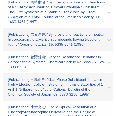
[Publications] 岡崎廉治: "Synthesis,Structure,and Reactions
of a Sulfenic Acid Bearing a Novel Bowl-type Substituent :
The First Synthesis of a Stable Sulfenic Acid by Direct
Oxidation of a Thiol" Journal of the American Society. 119.
1460-1461 (1997)
[Publications] 吉良満夫: "Synthesis and reactions of neutral
hypercoordinate allylsilicon compounds having tropolonat
ligand" Organometallics. 15. 5335-5341 (1996)
[Publications] 都野雄甫: "Varying Resonance Demands in
Carbocationic Systems" Chemical Society Reviews.25. 129-
139 (1996)
[Publications] 三島正章: "Gas-Phase Substituent Effects in
Highly Electron-deficient Systems. I.Intrinsic Stabilities of 1-
Aryl-1-(trifluoromethyl)ethyl Cations" Bulletin of the
Chemical Society of Japan. 69. 3273-3280 (1996)
[Publications] 小倉克之: "Facile Optical Resolution of a
Dibenzopyrazinoazepine Derivative and the Nature of