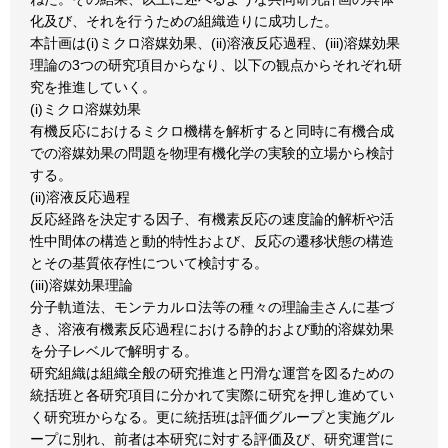
化及び、それを行うための組織造りに成功した。
本計画は(i)ミクロ溶媒効果、(ii)溶液反応過程、(iii)溶媒効果
理論の3つの研究項目からなり、以下の観点からそれぞれ研
究を推進していく。
(i)ミクロ溶媒効果
有機反応におけるミクロ機構を解析すると同時に有機合成
での溶媒効果の問題を物理有機化学の実験的立場から検討
する。
(ii)溶液反応過程
反応経路を決定する因子、有機素反応の速度論的解析や活
性中間体の構造と動的特性および、反応の遷移状態の構造
とその基質依存性について検討する。
(iii)溶媒効果理論
分子軌道法、モンテカルロ法等の種々の理論圭さんに基づ
き、溶液有機素反応過程における静的および動的溶媒効果
を分子レベルで解明する。
研究組織は組織全般の研究推進と円滑な運営を図るための
統括班と各研究項目に分かれて実際に研究を押し進めてい
く研究班からなる。更に統括班は評価グループと実施グル
ープに別れ、前者は本研究に対する評価及び、研究運営に