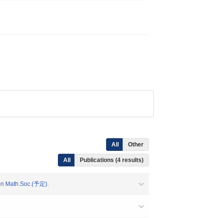
All
Other
All
Publications (4 results)
on Math.Soc.(予定).