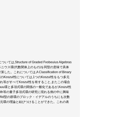
re of Graded Fvobeuius Algebras
ニウス環(代数閉体上のもの)を同型の意味で具体
ては,A Classification of Binary
元環のKoszul性については,1つのKoszul性をもつ多元
等がすべてKoszul性を有すること,またこの場合
auu環と多項式環の関係の一般化であるが,Koszul性
mith等の量子多項式環の研究に現れる例の中に興味
ild型の群環のブロック・イデアルのうちにも次数
多元環の理論と結びつけることができた。これの表