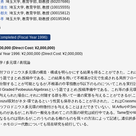
 勇
埼玉大学, 教育学部, 助教授 (60207686)
 達生
埼玉大学, 教育学部, 教授 (10015555)
 都夫
埼玉大学, 教育学部, 教授 (30015812)
 孝
埼玉大学, 教育学部, 助教授 (00195364)
6
ompleted (Fiscal Year 1996)
00,000 (Direct Cost: ¥2,000,000)
al Year 1996: ¥2,000,000 (Direct Cost: ¥2,000,000)
 / 多元環 / 表現論
付フロドニウス多元環の構造・構成を明らかにする結果を得ることができた。これについては,Structu
う題でまとめ,投稿中である。この結果を用いて不根基が2元で生成される局所フロベ
分類することが可能となるが,不根基の巾零指数が5以下のものについてこれを実行計算した。これについ
cal Graded Fvobeuius Algebrasという題でまとめ,投稿準備中である。これ等の多
与えられた場合に,それに付随する群を用いて一連の変形を与えることができるが,これ
Koszul双対がネタ-環であるという性質も保存されることが示された。これはCrassm
つフロドニウス多元環の特徴付けを与えることはまだできていない。M.ArfiuやP.S
ものがあるが,これ等の一般化を含めてこの方面の研究は続行中である。Tame型やW
なるものは現れるが,このうちのある種のものを我々の方法によって記述し,遺伝的
・ホモロジー代数についても現在研究を続行している。