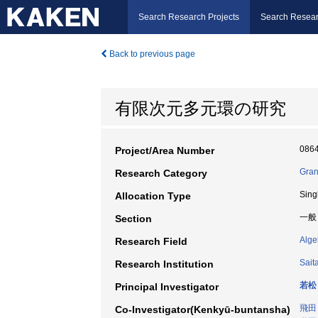
Search Research Projects
Search Resear
Back to previous page
有限次元多元環の研究
086
Project/Area Number
Gran
Research Category
Sing
Allocation Type
一般
Section
Alge
Research Field
Sait
Research Institution
若松
Principal Investigator
飛田
Co-Investigator(Kenkyū-buntansha)