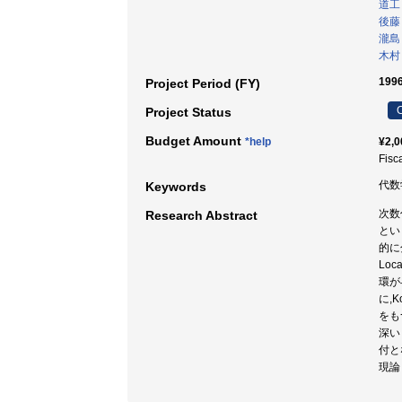
道工
後藤
瀧島
木村
199
Project Period (FY)
C
Project Status
Budget Amount
*help
¥2,0
Fisc
代数学
Keywords
次数
Research Abstract
とい
的に
Lo
環が
に,
をも
深い
付と
現論