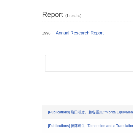
Report
(1 results)
Annual Research Report
1996
[Publications] 飛田明彦、越谷重夫: "Morita Equivalent Blo
[Publications] 後藤達生: "Dimension and ε-Translatio