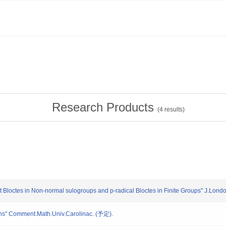
Research Products
(
4
results)
ctes in Non-normal sulogroups and p-radical Bloctes in Finite Groups" J.Lond
ns" Comment.Math.Univ.Carolinac. (予定).