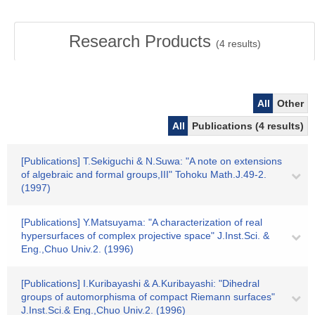
Research Products
(
4
results)
All
Other
All
Publications (4 results)
[Publications] T.Sekiguchi & N.Suwa: "A note on extensions
of algebraic and formal groups,III" Tohoku Math.J.49-2.
(1997)
[Publications] Y.Matsuyama: "A characterization of real
hypersurfaces of complex projective space" J.Inst.Sci. &
Eng.,Chuo Univ.2. (1996)
[Publications] I.Kuribayashi & A.Kuribayashi: "Dihedral
groups of automorphisma of compact Riemann surfaces"
J.Inst.Sci.& Eng.,Chuo Univ.2. (1996)