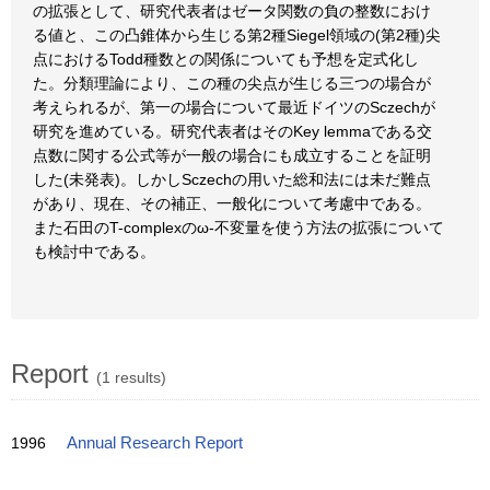
の拡張として、研究代表者はゼータ関数の負の整数におけ
る値と、この凸錐体から生じる第2種Siegel領域の(第2種)尖
点におけるTodd種数との関係についても予想を定式化し
た。分類理論により、この種の尖点が生じる三つの場合が
考えられるが、第一の場合について最近ドイツのSczechが
研究を進めている。研究代表者はそのKey lemmaである交
点数に関する公式等が一般の場合にも成立することを証明
した(未発表)。しかしSczechの用いた総和法には未だ難点
があり、現在、その補正、一般化について考慮中である。
また石田のT-complexのω-不変量を使う方法の拡張について
も検討中である。
Report
(1 results)
1996
Annual Research Report