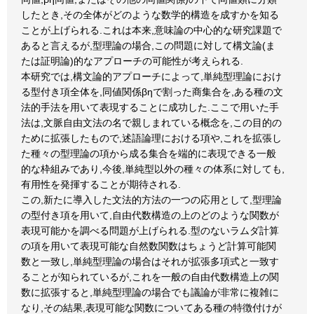
したとき,その全体がどのような数学的構造を成すかを知る
ことが上げられる.これは本来,意味論の中心的な研究課題で
あると言えるが,型理論の場合,この問題に対して構文論(ま
たは証明論)的なアプローチの可能性が考えられる.
本研究では,構文論的アプローチによって,単純型理論におけ
る型付き項全体を,同値関係βηで割った商集合を,ある種の文
法的手法を用いて表現することに成功した.ここで用いた手
法は,文脈自由文法の名で親しまれている概念を,この目的の
ために拡張したもので,述語論理における項や,これを拡張し
た種々の型理論の項から成る集合を端的に表現できる一般
的な枠組みであり,今後,単純型以外の種々の体系に対しても,
有用性を発揮することが期待される.
この,新たに導入した文法的方法の一つの応用として,型理論
の型付き項を用いて,自由代数構造の上のどのような関数が
表現可能かを調べる問題が上げられる.型のないラムダ計算
の項を用いて表現可能な自然数関数はちょうど計算可能関
数と一致し,単純型理論の場合はそれが拡張多項式と一致す
ることが知られているが,これを一般の自由代数構造上の関
数に拡張すると,単純型理論の場合でも議論が非常に複雑に
なり,その結果,表現可能な関数についてある種の特徴付けが