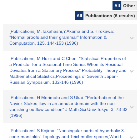
All
Other
All
Publications (6 results)
[Publications] M.Takahashi,Y.Akama and S.Hirokawa:
"Normal proofs and their grammar" Information &
Computation. 125. 144-153 (1996)
[Publications] M.Huzii and C.Chen: "Statistical Properties of
a Predictor for a Seasonal Time Series When its Residual
Deviates from a Stationary Process" Probability Theory and
Mathematical Statistics,Proceedings of Seventh Japan-
Russian Symposium. 132-146 (1996)
[Publications] H.Morimoto and S.Ukai: "Perturbation of the
Navier-Stokes flow in an annular domain with the non-
vanishing outflow condition" J.Math.Sci.Univ.Tokyo. 3. 73-82
(1996)
[Publications] S.Kojima: "Nonsingular parts of hyperbolic 3-
cone-manifolds" Topology and Teichmuller spaces,World