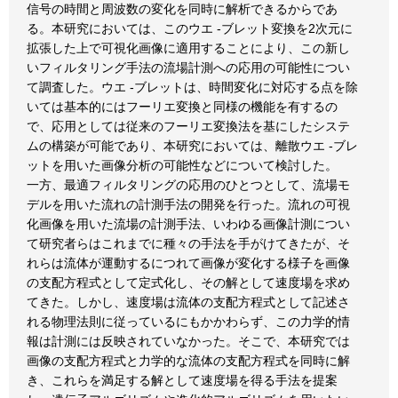
信号の時間と周波数の変化を同時に解析できるからであ
る。本研究においては、このウエ -ブレット変換を2次元に
拡張した上で可視化画像に適用することにより、この新し
いフィルタリング手法の流場計測への応用の可能性につい
て調査した。ウエ -ブレットは、時間変化に対応する点を除
いては基本的にはフーリエ変換と同様の機能を有するの
で、応用としては従来のフーリエ変換法を基にしたシステ
ムの構築が可能であり、本研究においては、離散ウエ -ブレ
ットを用いた画像分析の可能性などについて検討した。
一方、最適フィルタリングの応用のひとつとして、流場モ
デルを用いた流れの計測手法の開発を行った。流れの可視
化画像を用いた流場の計測手法、いわゆる画像計測につい
て研究者らはこれまでに種々の手法を手がけてきたが、そ
れらは流体が運動するにつれて画像が変化する様子を画像
の支配方程式として定式化し、その解として速度場を求め
てきた。しかし、速度場は流体の支配方程式として記述さ
れる物理法則に従っているにもかかわらず、この力学的情
報は計測には反映されていなかった。そこで、本研究では
画像の支配方程式と力学的な流体の支配方程式を同時に解
き、これらを満足する解として速度場を得る手法を提案