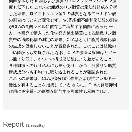
傾向を示した.血清および脾臓のプロスタグランジンE_2濃
度も低下した.これらの組織のリン脂質の脂肪酸組成を分析
した結果、ロイコトリエン産生の基質となるアラキドン酸
の割合はほとんど変化せず、n-3系多価不飽和脂肪酸の割合
がCLAの食餌レベルに依存して増加する傾向にあった.一
方、本研究で購入した化学発光検出装置による組織リン脂
質中の過酸化物の測定の結果、CLAはとくに脂質過酸化物
の生成を促進しないことが観察された。このことは組織の
TBA値からも支持された.なお、CLAの腸管吸収率はリノー
ル酸より低く、かつその構成脂肪酸により差があること、
各種組織への取り込みにも差があり、かつ、肝臓リン脂質
構成成分へも不均一に取り込まれることが確認された.
これらの結果は、CLAが免疫賦活作用および抗アレルギー
活性を有することを指摘している.さらに、CLAの発癌抑制
作用に免疫系への影響が関与する可能性も示唆された.
Report
(1 results)