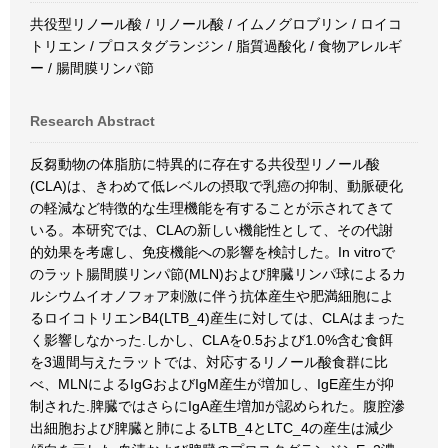
共役型リノール酸 / リノール酸 / イムノグロブリン / ロイコ
トリエン / プロスタグランジン / 脂質過酸化 / 食物アレルギ
ー / 腸間膜リンパ節
Research Abstract
反芻動物の体脂肪に特異的に存在する共役型リノール酸
(CLA)は、きわめて低レベルの摂取で乳癌の抑制、動脈硬化
の軽減など特徴的な生理機能を有することが示されてきて
いる。本研究では、CLAの新しい機能性として、その代謝
的効果を考慮し、免疫機能への影響を検討した。In vitroで
のラット腸間膜リンパ節(MLN)および脾臓リンパ球によるカ
ルシウムイオノフォア刺激に伴う抗体産生や肥満細胞によ
るロイコトリエンB4(LTB_4)産生に対しては、CLAはまった
く影響しなかった.しかし、CLAを0.5および1.0%含む食餌
を3週間与えたラットでは、対応するリノール酸食群に比
べ、MLNによるIgGおよびIgM産生が増加し、IgE産生が抑
制された.脾臓ではさらにIgA産生増加が認められた。腹腔滲
出細胞および脾臓と肺によるLTB_4とLTC_4の産生は減少