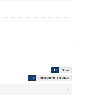
All
Other
All
Publications (1 results)