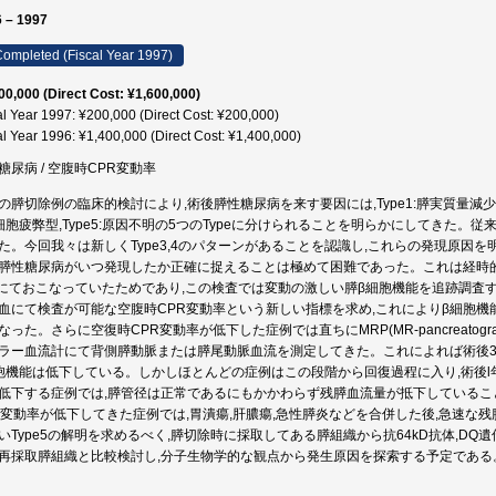
 – 1997
ompleted (Fiscal Year 1997)
00,000 (Direct Cost: ¥1,600,000)
al Year 1997: ¥200,000 (Direct Cost: ¥200,000)
al Year 1996: ¥1,400,000 (Direct Cost: ¥1,400,000)
糖尿病 / 空腹時CPR変動率
の膵切除例の臨床的検討により,術後膵性糖尿病を来す要因には,Type1:膵実質量減少型,Typ
細胞疲弊型,Type5:原因不明の5つのTypeに分けられることを明らかにしてきた。従来
た。今回我々は新しくType3,4のパターンがあることを認識し,これらの発現原因
膵性糖尿病がいつ発現したか正確に捉えることは極めて困難であった。これは経時的な膵
RIにておこなっていたためであり,この検査では変動の激しい膵β細胞機能を追跡調
血にて検査が可能な空腹時CPR変動率という新しい指標を求め,これによりβ細胞
なった。さらに空復時CPR変動率が低下した症例では直ちにMRP(MR-pancreatog
ラー血流計にて背側膵動脈または膵尾動脈血流を測定してきた。これによれば術後3
胞機能は低下している。しかしほとんどの症例はこの段階から回復過程に入り,術後l
低下する症例では,膵管径は正常であるにもかかわらず残膵血流量が抵下している
R変動率が低下してきた症例では,胃潰瘍,肝膿瘍,急性膵炎などを合併した後,急速
いType5の解明を求めるべく,膵切除時に採取してある膵組織から抗64kD抗体,DQ遺伝子,ICA(I
再採取膵組織と比較検討し,分子生物学的な観点から発生原因を探索する予定である