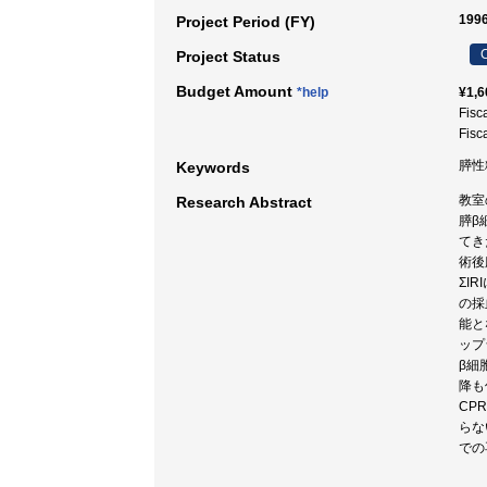
1996
Project Period (FY)
C
Project Status
Budget Amount
*help
¥1,6
Fisc
Fisc
膵性
Keywords
教室
Research Abstract
膵β
てき
術後
ΣI
の採
能と
ップ
β細
降も
CP
らな
での