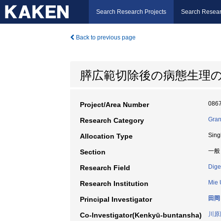
Search Research Projects
Search Resear
Back to previous page
膵広範切除後の病態生理
086
Project/Area Number
Gran
Research Category
Sing
Allocation Type
一般
Section
Dige
Research Field
Mie 
Research Institution
田岡
Principal Investigator
川原
Co-Investigator(Kenkyū-buntansha)