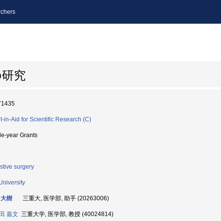
chers
の研究
71435
t-in-Aid for Scientific Research (C)
le-year Grants
stive surgery
University
 大樹
三重大, 医学部, 助手 (20263006)
田 嘉文
三重大学, 医学部, 教授 (40024814)