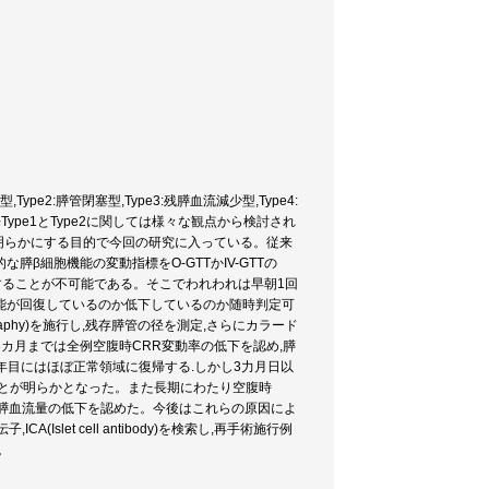
e2:膵管閉塞型,Type3:残膵血流減少型,Type4:
Type1とType2に関しては様々な観点から検討され
を明らかにする目的で今回の研究に入っている。従来
β細胞機能の変動指標をO-GTTかIV-GTTの
査することが不可能である。そこでわれわれは早朝1回
機能が回復しているのか低下しているのか随時判定可
raphy)を施行し,残存膵管の径を測定,さらにカラード
カ月までは全例空腹時CRR変動率の低下を認め,膵
年目にはほぼ正常領域に復帰する.しかし3力月日以
ことが明らかとなった。また長期にわたり空腹時
な残膵血流量の低下を認めた。今後はこれらの原因によ
slet cell antibody)を検索し,再手術施行例
。