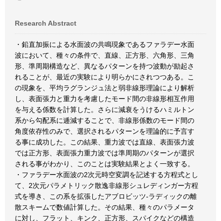
Research Abstract
・鉛直加振による水面波の共鳴現象であるファラデー水面
波において、種々の条件で、直線、正方形、六角形、三角
形、準周期構造など、異なるパターンを持つ波動が励起さ
れることが、最近の実験により明らかにされつつある。こ
の現象を、平均ラグランジュ法と弱非線形理論により解析
し、表面張力と重力を考慮したモード間の非線形相互作用
を与える係数を計算した。さらに減衰をうけるハミルトン
系から勾配系に逓減することで、非線形係数のモード間の
角度依存性のみで、選択されるパターンを理論的に予言す
る事に成功した。この結果、重力波では直線、表面張力波
では正方形、表面張力重力波では準周期のパターンが選択
される事がわかり、このことは実験結果とよく一致する。
・ファラデー水面波の2次元時空変調を記述する方程式とし
て、2次元パラメトリック散逸非線形シュレディンガー方程
式を導き、この系を拡張したアブロビッツ-ラディックの離
散スキームで数値計算した。その結果、種々のパラメータ
に対し、フラット、キンク、正方形、スパイクなどの構造