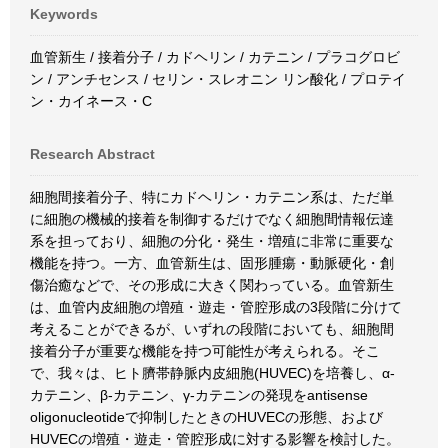
Keywords
血管新生 / 接着分子 / カドヘリン / カテニン / プラコグロビ
ン / アンチセンス / セリン・スレオニン リン酸化 / プロテイ
ン・カイネース・C
Research Abstract
細胞間接着分子、特にカドヘリン・カテニン系は、ただ単
に細胞の機械的接着を制御するだけでなく細胞間情報伝達
系を担っており、細胞の分化・発生・増殖に非常に重要な
機能を持つ。一方、血管新生は、固形腫瘍・動脈硬化・創
傷治癒などで、その形成に大きく関わっている。血管新生
は、血管内皮細胞の増殖・遊走・管腔形成の3段階に分けて
考えることができるが、いずれの段階においても、細胞間
接着分子が重要な機能を持つ可能性が考えられる。そこ
で、我々は、ヒト臍帯静脈内皮細胞(HUVEC)を培養し、α-
カテニン、β-カテニン、γ-カテニンの発現をantisense
oligonucleotideで抑制したときのHUVECの形態、および
HUVECの増殖・遊走・管腔形成に対する影響を検討した。