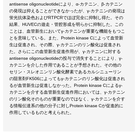
antisense oligonucleotideにより、α-カテニン、β-カテニン
の発現は抑えることができなかったが、γ-カテニンの発現は
蛍光抗体染色およびRTPCRでほぼ完全に抑制し得た。その
結果、HUVECの遊走・管腔形成を明らかに抑制した。この
ことは、血管新生においてγ-カテニンが重要な機能をもつこ
とを意味している。また、Protein kinase Cによって血管新
生は促進され、その際、γ-カテニンのリン酸化は促進され
た。さらにこの血管新生促進作用が、γ-カテニンに対する
antisense oligonucleotideの投与で消失することにより、γ-
カテニンを介した作用であることが予想された。その他の
セリン・スレオニンリン酸化酵素であるカルシニューリン
の阻害剤FK506によってもγ-カテニンのリン酸化は促進され
るが血管新生は促進しなかった。Protein kinase Cによるγ-
カテニンを介する血管新生促進作用においては、γ-カテニン
のリン酸化そのものが重要なのではなく、γ-カテニンを介す
る情報伝達系の他の分子に対しProtein kinase Cが促進的に
作用しているものと考えられた。