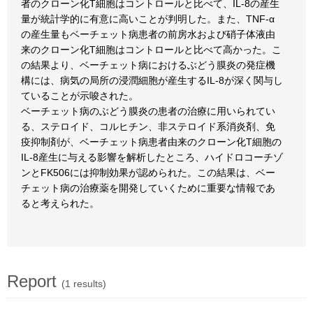
者のクローン化T細胞はコントロールと比べて、IL-8の産生
量が統計学的に有意に高いことが判明した。また、TNF-α
の産生量もベーチェット病患者の前房水および硝子体液由
来のクローン化T細胞はコントロールと比べて高かった。こ
の結果より、ベーチェット病におけるぶどう膜炎の発症機
構には、病気の局所の浸潤細胞が産生するIL-8が深く関与し
ていることが示唆された。
ベーチェット病のぶどう膜炎の患者の治療に用いられてい
る、ステロイド、コルヒチン、非ステロイド系消炎剤、免
疫抑制剤が、ベーチェット病患者由来のクローン化T細胞の
IL-8産生に与える影響を解析したところ、ハイドロコーチゾ
ンとFK506には抑制効果が認められた。この結果は、ベー
チェット病の治療薬を開発していくために重要な情報であ
ると考えられた。
Report
(1 results)