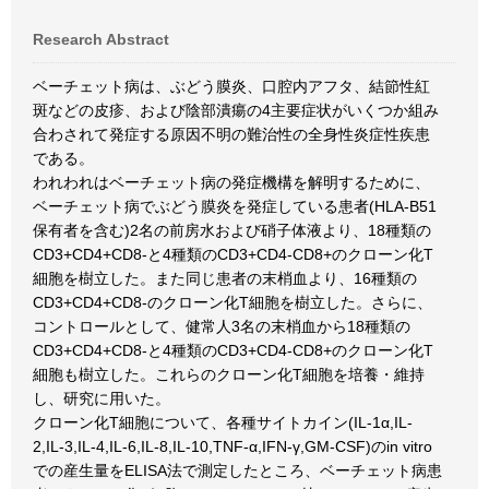
Research Abstract
ベーチェット病は、ぶどう膜炎、口腔内アフタ、結節性紅
斑などの皮疹、および陰部潰瘍の4主要症状がいくつか組み
合わされて発症する原因不明の難治性の全身性炎症性疾患
である。
われわれはベーチェット病の発症機構を解明するために、
ベーチェット病でぶどう膜炎を発症している患者(HLA-B51
保有者を含む)2名の前房水および硝子体液より、18種類の
CD3+CD4+CD8-と4種類のCD3+CD4-CD8+のクローン化T
細胞を樹立した。また同じ患者の末梢血より、16種類の
CD3+CD4+CD8-のクローン化T細胞を樹立した。さらに、
コントロールとして、健常人3名の末梢血から18種類の
CD3+CD4+CD8-と4種類のCD3+CD4-CD8+のクローン化T
細胞も樹立した。これらのクローン化T細胞を培養・維持
し、研究に用いた。
クローン化T細胞について、各種サイトカイン(IL-1α,IL-
2,IL-3,IL-4,IL-6,IL-8,IL-10,TNF-α,IFN-γ,GM-CSF)のin vitro
での産生量をELISA法で測定したところ、ベーチェット病患