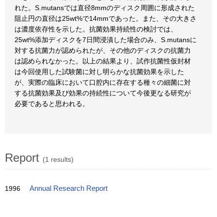
れた。S.mutansでは直径8mmのディスク周囲に形成された
阻止円の直径は25wt%で14mmであった。また、その大きさ
は濃度依存性を示した。抗菌効果持続性の検討では、
25wt%添加ディスクを7日間浸漬した場合のみ、S.mutansに
対する抗菌力が認められたが、その他のディスクの抗菌力
は認められなかった。以上の結果より、試作抗菌性仮封材
は今回使用した試験菌に対し明らかな抗菌効果を示した
が、実際の臨床において口腔内に存在する種々の細菌に対
する抗菌効果及び効果の持続性について今後更なる研究が
必要であると思われる。
Report
(1 results)
1996
Annual Research Report