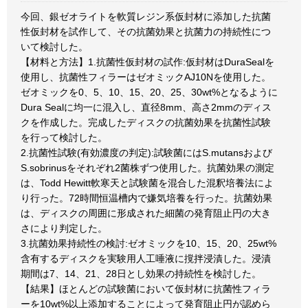
今回、銀ゼオライトを軟質レジン系仮封材に添加した抗菌
性仮封材を試作して、その抗菌効果と抗菌力の持続性につ
いて検討した。
【材料と方法】1.抗菌性仮封材の試作:仮封材はDuraSealを
使用し、抗菌性フィラーはゼオミックAJ10Nを使用した。
ゼオミックを0、5、10、15、20、25、30wt%となるように
Dura Sealに均一に混入し、直径8mm、高さ2mmのディス
クを作成した。完成したディスクの抗菌効果を抗菌性試験
を行って検討した。
2.抗菌性試験(有効濃度の判定):試験菌にはS.mutansおよび
S.sobrinusをそれぞれ2菌株ずつ使用した。抗菌効果の測定
は、Todd Hewitt軟寒天と試験菌を混合した混釈培養法によ
り行った。72時間恒温槽内で嫌気培養を行った。抗菌効果
は、ディスクの周囲に形成された細菌の発育阻止円の大き
さにより判定した。
3.抗菌効果持続性の検討:ゼオミックを10、15、20、25wt%
含有するディスクを実験用人工唾液に撹拌浸漬した。浸漬
期間は7、14、21、28日とし効果の持続性を検討した。
【結果】ほとんどの試験菌において仮封材に抗菌性フィラ
ーを10wt%以上添加することによって発育阻止円が認めら