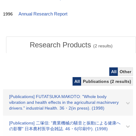
1996
Annual Research Report
Research Products
(
2
results)
All
Other
All
Publications (2 results)
[Publications] FUTATSUKA MAKOTO: "Whole body
vibration and health effects in the agricultural machinvery
drivers." industrial Health. 36・2(in press). (1998)
[Publications] 二塚信: "農業機械の騒音と振動による健康へ
の影響" 日本農村医学会雑誌. 46・6(印刷中). (1998)