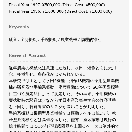
Fiscal Year 1997: ¥500,000 (Direct Cost: ¥500,000)
Fiscal Year 1996: ¥1,600,000 (Direct Cost: ¥1,600,000)
Keywords
騒音 / 全身振動 / 手腕振動 / 農業機械 / 物理的特性
Research Abstract
近年農業の機械化は急速に進展し、水田、畑作ともに乗用
化、多機能化、多条化がはかられている。
本研究では主として水田9機種、畑作13機種の乗用型農業機
械の騒音及び手腕系振動、座席振動についてISO等国際標準
に基づく測定法によって測定した。その結果、乗用機械の
実稼動時の騒音は少なからず日本産業衛生学会の許容基準
を上回り、聴覚障害のリスクが高いことが判明した。
手腕系振動は乗用型農業機械では振動レベルは低いが、携
帯型茶摘機などは高値を示した。他方、座席振動は現行の
操作時間ではISOの許容曝露限界を上回るケースは例外的で