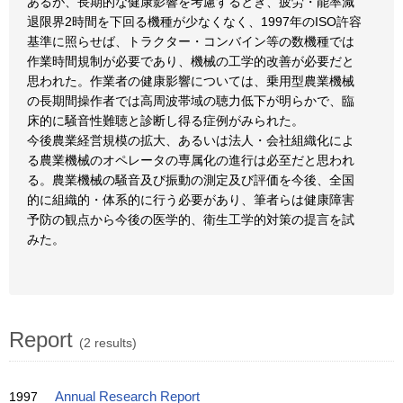
あるが、長期的な健康影響を考慮するとき、疲労・能率減
退限界2時間を下回る機種が少なくなく、1997年のISO許容
基準に照らせば、トラクター・コンバイン等の数機種では
作業時間規制が必要であり、機械の工学的改善が必要だと
思われた。作業者の健康影響については、乗用型農業機械
の長期間操作者では高周波帯域の聴力低下が明らかで、臨
床的に騒音性難聴と診断し得る症例がみられた。
今後農業経営規模の拡大、あるいは法人・会社組織化によ
る農業機械のオペレータの専属化の進行は必至だと思われ
る。農業機械の騒音及び振動の測定及び評価を今後、全国
的に組織的・体系的に行う必要があり、筆者らは健康障害
予防の観点から今後の医学的、衛生工学的対策の提言を試
みた。
Report
(2 results)
1997
Annual Research Report