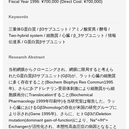
Fiscal Year 1996: ¥700,000 (Direct Cost: ¥700,000)
Keywords
三量体G蛋白質 / β3サブユニット / アミノ酸変異 / 酵母 /
Two-hybrid system / 細胞質 / 心臓 / β_3サブユニット / 情報
伝達系 / G蛋白質βサブユニット
Research Abstract
当初網膜からクローニングされ、網膜に限局すると考えら
れたG蛋白質β3サブユニット(Gβ3)が、ラット心臓の細胞質
に多く存在すること(Biochem Biophys Res Commun1995
年)、さらにβ-アドレナリン受容体刺激により細胞質から細
胞膜画分にTranslocationすること(Biochemical
Pharmacology 1999年印刷中)を当研究室は報告した。ラッ
ト心臓におけるGβ3homologの存在が米国の研究グループに
より示され(Gene 1995年)、さらに、ヒトGβ3のDeletion
mutation(dominant gain-of-function)により、Na^+/H^+
Exchangerが活性化され、本態性高血圧症の病因となること