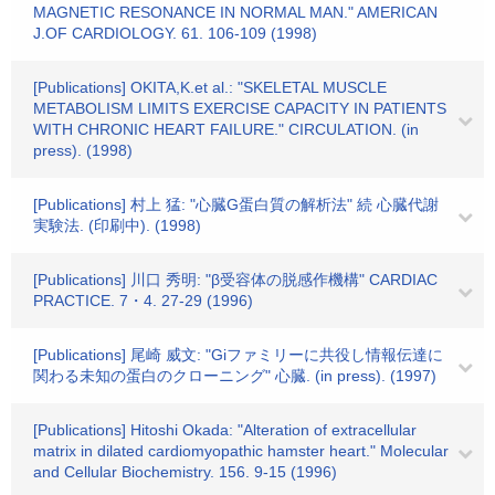
MAGNETIC RESONANCE IN NORMAL MAN." AMERICAN
J.OF CARDIOLOGY. 61. 106-109 (1998)
[Publications] OKITA,K.et al.: "SKELETAL MUSCLE
METABOLISM LIMITS EXERCISE CAPACITY IN PATIENTS
WITH CHRONIC HEART FAILURE." CIRCULATION. (in
press). (1998)
[Publications] 村上 猛: "心臓G蛋白質の解析法" 続 心臓代謝
実験法. (印刷中). (1998)
[Publications] 川口 秀明: "β受容体の脱感作機構" CARDIAC
PRACTICE. 7・4. 27-29 (1996)
[Publications] 尾崎 威文: "Giファミリーに共役し情報伝達に
関わる未知の蛋白のクローニング" 心臓. (in press). (1997)
[Publications] Hitoshi Okada: "Alteration of extracellular
matrix in dilated cardiomyopathic hamster heart." Molecular
and Cellular Biochemistry. 156. 9-15 (1996)