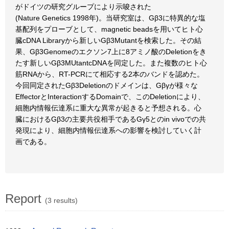
がドイツの研究グループにより示唆された
(Nature Genetics 1998年)。当研究室は、Gβ3に特異的な塩
基配列をプローブとして、magnetic beadsを用いてヒト心
臓cDNA Libraryから新しいGβ3Mutantを検索した。その結
果、Gβ3Genomeのエクソン7上に8アミノ酸のDeletionをき
たす新しいGβ3MUtantcDNAを同定した。また複数のヒト心
筋RNAから、RT-PCRにて相応する2本のバンドを認めた。
今回同定されたGβ3Deletionのドメインは、Gβγが様々な
EffectorとInteractionするDomainで、このDeletionにより、
細胞内情報伝達系に重大な異常が起きると予想される。心
臓におけるGβ3の主要共役相手であるGγ5とのin vivoでの共
発現により、細胞内情報伝達系への影響を検討していく計
画である。
Report
(3 results)