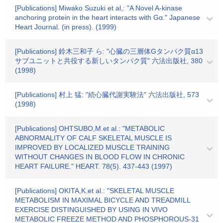
[Publications] Miwako Suzuki et al,: "A Novel A-kinase
anchoring protein in the heart interacts with Gα." Japanese
Heart Journal. (in press). (1999)
[Publications] 鈴木三和子 ら: "心臓の三層体Gタンパク質α13
サブユニットと共役する新しいタンパク質" 六法出版社, 380
(1998)
[Publications] 村上 猛: "続心臓代謝実験法" 六法出版社, 573
(1998)
[Publications] OHTSUBO,M.et al.: "METABOLIC
ABNORMALITY OF CALF SKELETAL MUSCLE IS
IMPROVED BY LOCALIZED MUSCLE TRAINING
WITHOUT CHANGES IN BLOOD FLOW IN CHRONIC
HEART FAILURE." HEART. 78(5). 437-443 (1997)
[Publications] OKITA,K.et al.: "SKELETAL MUSCLE
METABOLISM IN MAXIMAL BICYCLE AND TREADMILL
EXERCISE DISTINGUISHED BY USING IN VIVO
METABOLIC FREEZE METHOD AND PHOSPHOROUS-31