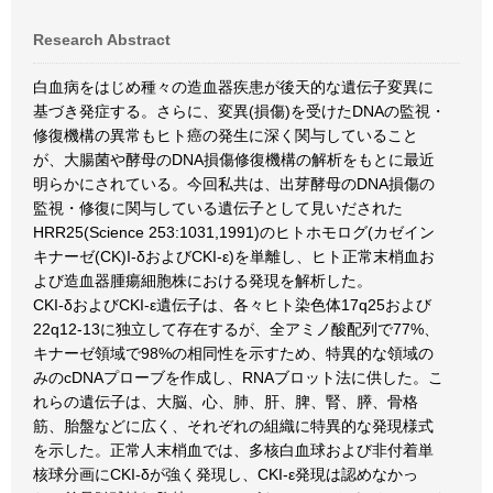
Research Abstract
白血病をはじめ種々の造血器疾患が後天的な遺伝子変異に
基づき発症する。さらに、変異(損傷)を受けたDNAの監視・
修復機構の異常もヒト癌の発生に深く関与していること
が、大腸菌や酵母のDNA損傷修復機構の解析をもとに最近
明らかにされている。今回私共は、出芽酵母のDNA損傷の
監視・修復に関与している遺伝子として見いだされた
HRR25(Science 253:1031,1991)のヒトホモログ(カゼイン
キナーゼ(CK)I-δおよびCKI-ε)を単離し、ヒト正常末梢血お
よび造血器腫瘍細胞株における発現を解析した。
CKI-δおよびCKI-ε遺伝子は、各々ヒト染色体17q25および
22q12-13に独立して存在するが、全アミノ酸配列で77%、
キナーゼ領域で98%の相同性を示すため、特異的な領域の
みのcDNAプローブを作成し、RNAブロット法に供した。こ
れらの遺伝子は、大脳、心、肺、肝、脾、腎、膵、骨格
筋、胎盤などに広く、それぞれの組織に特異的な発現様式
を示した。正常人末梢血では、多核白血球および非付着単
核球分画にCKI-δが強く発現し、CKI-ε発現は認めなかっ