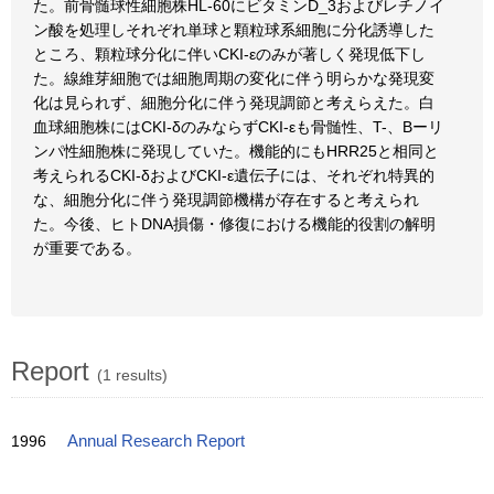
た。前骨髄球性細胞株HL-60にビタミンD_3およびレチノイ
ン酸を処理しそれぞれ単球と顆粒球系細胞に分化誘導した
ところ、顆粒球分化に伴いCKI-εのみが著しく発現低下し
た。線維芽細胞では細胞周期の変化に伴う明らかな発現変
化は見られず、細胞分化に伴う発現調節と考えらえた。白
血球細胞株にはCKI-δのみならずCKI-εも骨髄性、T-、Bーリ
ンパ性細胞株に発現していた。機能的にもHRR25と相同と
考えられるCKI-δおよびCKI-ε遺伝子には、それぞれ特異的
な、細胞分化に伴う発現調節機構が存在すると考えられ
た。今後、ヒトDNA損傷・修復における機能的役割の解明
が重要である。
Report
(1 results)
1996
Annual Research Report