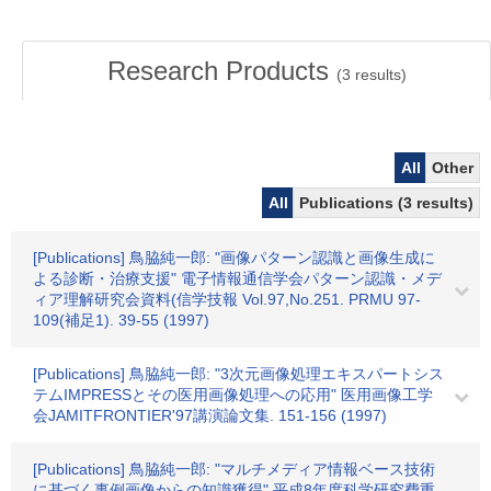
Research Products
(
3
results)
All
Other
All
Publications (3 results)
[Publications] 鳥脇純一郎: "画像パターン認識と画像生成に
よる診断・治療支援" 電子情報通信学会パターン認識・メデ
ィア理解研究会資料(信学技報 Vol.97,No.251. PRMU 97-
109(補足1). 39-55 (1997)
[Publications] 鳥脇純一郎: "3次元画像処理エキスパートシス
テムIMPRESSとその医用画像処理への応用" 医用画像工学
会JAMITFRONTIER'97講演論文集. 151-156 (1997)
[Publications] 鳥脇純一郎: "マルチメディア情報ベース技術
に基づく事例画像からの知識獲得" 平成8年度科学研究費重