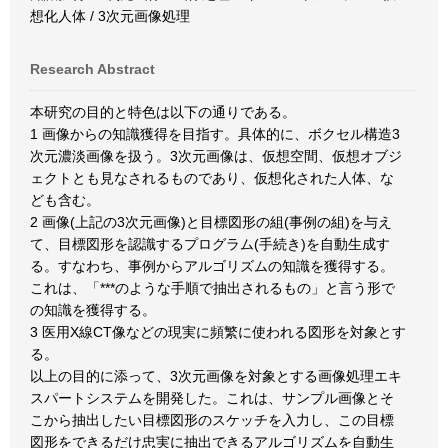
想化人体 / 3次元画像処理
Research Abstract
本研究の目的と特色は以下の通りである。
1 画像からの知識獲得を目指す。具体的に、ボクセル構造3
次元濃淡画像を扱う。3次元画像は、仮想空間、仮想オブジ
ェクトとも見なされるものであり、仮想化された人体、な
ども含む。
2 画像(上記の3次元画像)と目標図形の組(事例の組)を与え
て、目標図形を認識するプログラム(手続き)を自動生成す
る。すなわち、事例からアルゴリズムの知識を獲得する。
これは、「***のような手順で抽出されるもの」と言う形で
の知識を獲得する。
3 医用X線CT像などの現実に頻繁に使われる図形を対象とす
る。
以上の目的に添って、3次元画像を対象とする画像処理エキ
スパートシステムを開発した。これは、サンプル画像とそ
こから抽出したい目標図形のスケッチを入力し、この目標
図形をできるだけ忠実に抽出できるアルゴリズムを自動生