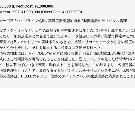
00,000 (Direct Cost: ¥1,000,000)
al Year 1997: ¥1,000,000 (Direct Cost: ¥1,000,000)
ガー回路 / パイプライン処理 / 高輝度衝突型加速器 / 時間情報のディジタル処理
K Bファクトリーなど、近年の高輝度衝突型加速器は多くのバンチを貯蔵すること
くなり、衝突反応がどの交差で生じたかをデータ読み出しの早い段階で同定するの
研究ではBファクトリーの実験条件のもとで、初段トリガーのデータからどの程度
かどうかを検討し、それを抽出するに必要な回路開発を行った。
情報の抽出には、ドイツDESY研究所における電子・陽子散乱実験ZEUS用に開発
式による時間計測が可能であることを確認した。逆にディジタル化した時間情報を
0ピコ秒以下のばらつきで安定に動作することを確認した。この結果より、各測定器
演算処理を行うことで、最適なタイミングシグナルを作り出すシステムが、比較的
部の回路は、BELLEのトリガー回路のタイミングパルス生成回路に応用されること