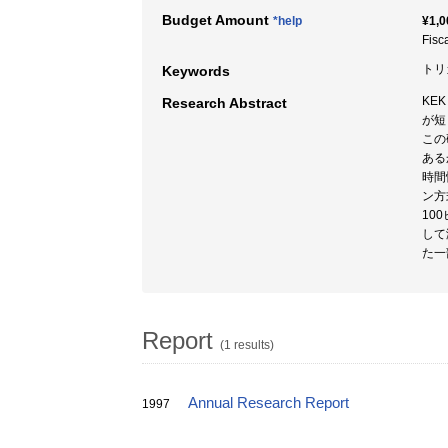
Budget Amount
*help
¥1,0
Fisc
トリ
Keywords
KE
Research Abstract
が短
この
ある
時間
ン方
10
して
た一
Report
(1 results)
Annual Research Report
1997