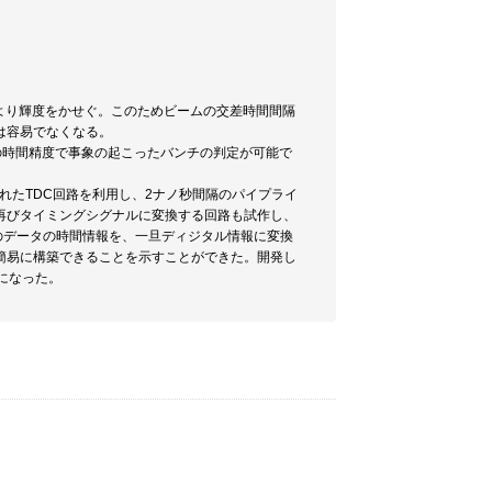
により輝度をかせぐ。このためビームの交差時間間隔
は容易でなくなる。
の時間精度で事象の起こったバンチの判定が可能で
されたTDC回路を利用し、2ナノ秒間隔のパイプライ
再びタイミングシグナルに変換する回路も試作し、
のデータの時間情報を、一旦ディジタル情報に変換
簡易に構築できることを示すことができた。開発し
になった。