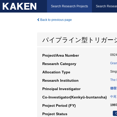
Search Research Projects
Search Resear
Back to previous page
パイプライン型トリガー
092
Project/Area Number
Gran
Research Category
Sing
Allocation Type
The 
Research Institution
徳宿
Principal Investigator
中尾
Co-Investigator(Kenkyū-buntansha)
199
Project Period (FY)
C
Project Status