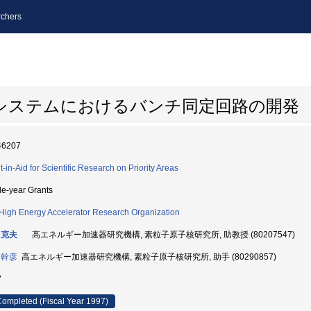
chers
システムにおけるバンチ同定回路の開発
46207
t-in-Aid for Scientific Research on Priority Areas
le-year Grants
High Energy Accelerator Research Organization
 克夫
高エネルギー加速器研究機構, 素粒子原子核研究所, 助教授 (80207547)
 幹彦
高エネルギー加速器研究機構, 素粒子原子核研究所, 助手 (80290857)
7
ompleted (Fiscal Year 1997)