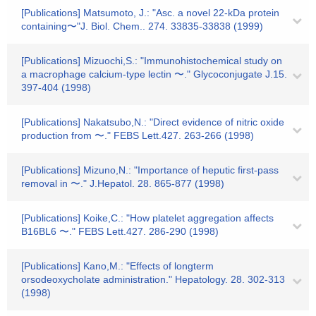
[Publications] Matsumoto, J.: "Asc. a novel 22-kDa protein
containing〜"J. Biol. Chem.. 274. 33835-33838 (1999)
[Publications] Mizuochi,S.: "Immunohistochemical study on
a macrophage calcium-type lectin 〜." Glycoconjugate J.15.
397-404 (1998)
[Publications] Nakatsubo,N.: "Direct evidence of nitric oxide
production from 〜." FEBS Lett.427. 263-266 (1998)
[Publications] Mizuno,N.: "Importance of heputic first-pass
removal in 〜." J.Hepatol. 28. 865-877 (1998)
[Publications] Koike,C.: "How platelet aggregation affects
B16BL6 〜." FEBS Lett.427. 286-290 (1998)
[Publications] Kano,M.: "Effects of longterm
orsodeoxycholate administration." Hepatology. 28. 302-313
(1998)