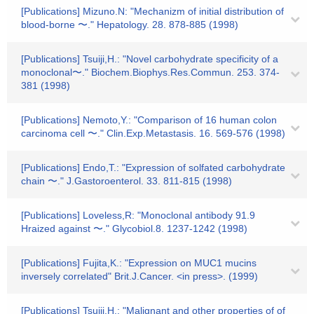
[Publications] Mizuno.N: "Mechanizm of initial distribution of
blood-borne 〜." Hepatology. 28. 878-885 (1998)
[Publications] Tsuiji,H.: "Novel carbohydrate specificity of a
monoclonal〜." Biochem.Biophys.Res.Commun. 253. 374-
381 (1998)
[Publications] Nemoto,Y.: "Comparison of 16 human colon
carcinoma cell 〜." Clin.Exp.Metastasis. 16. 569-576 (1998)
[Publications] Endo,T.: "Expression of solfated carbohydrate
chain 〜." J.Gastoroenterol. 33. 811-815 (1998)
[Publications] Loveless,R: "Monoclonal antibody 91.9
Hraized against 〜." Glycobiol.8. 1237-1242 (1998)
[Publications] Fujita,K.: "Expression on MUC1 mucins
inversely correlated" Brit.J.Cancer. <in press>. (1999)
[Publications] Tsuiji,H.: "Malignant and other properties of of