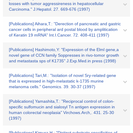
losses with tumor aggressireness in hepatocellular
Carcinoma." J.Hepatol. 27. 669-676 (1997)
[Publications] Aihara,T.: "Derection of pancreatic and gastric
cancer cells in peripheral ard postal blood by amplitication
of Keratin 19 mRNA" Int.I.Cancer. 72. 408-411 (1997)
[Publications] Hashimoto,Y: "Expression of the Elml gene,a
novel gene of CCN family Soppresses in rivo-tomor growth
and metastasta sps of K1735" J.Exp.Med.in press (1998)
[Publications] Tari,M.: "Isolation of novel Sry-related gene
that is expressed in high-melastatic k-1735 murine
melanoma cells." Genomics. 39. 30-37 (1997)
[Publications] Yamashita,T.: "Reciprocal control of colon-
specific sulfomucin and sialosyl Tn antigen expression in
human colorectal neoplasia" Virchows.Arch,. 431. 25-30
(1997)
[Publications] Kimura,H.: "Distinct substrate specificities of