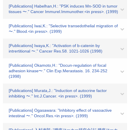
[Publications] Habelhan,H.: "PSK induces Mn-SOD in tumor
tissues 〜." Cancer Immurel.Immunother.<in press>. (1999)
[Publications] Iwai,K.: "Selective transedothelial migration of
〜." Blood.<in press>. (1999)
[Publications] Iwaya,K.: "Activation of b-catenin by
intrertitional 〜." Cancer Res.58. 1021-1026 (1998)
[Publications] Okamoto,H.: "Docun-regulation of focal
adhesion kinase〜." Clin Exp.Merastasis. 16. 234-252
(1998)
[Publications] Murata,J.: "Induction of autocrine factor
inhibiting 〜." Int.J.Cancer. <in press>. (1999)
[Publications] Ogasawara: "Inhbitory effect of vasoactive
intestinal 〜." Oncol.Res.<in press>. (1999)