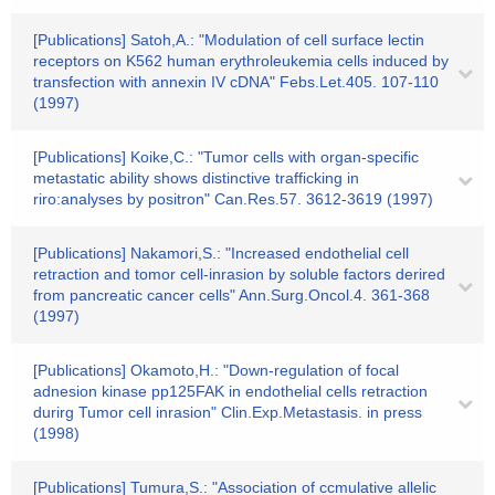
[Publications] Satoh,A.: "Modulation of cell surface lectin
receptors on K562 human erythroleukemia cells induced by
transfection with annexin IV cDNA" Febs.Let.405. 107-110
(1997)
[Publications] Koike,C.: "Tumor cells with organ-specific
metastatic ability shows distinctive trafficking in
riro:analyses by positron" Can.Res.57. 3612-3619 (1997)
[Publications] Nakamori,S.: "Increased endothelial cell
retraction and tomor cell-inrasion by soluble factors derired
from pancreatic cancer cells" Ann.Surg.Oncol.4. 361-368
(1997)
[Publications] Okamoto,H.: "Down-regulation of focal
adnesion kinase pp125FAK in endothelial cells retraction
durirg Tumor cell inrasion" Clin.Exp.Metastasis. in press
(1998)
[Publications] Tumura,S.: "Association of ccmulative allelic