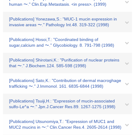
human 〜." Clin.Exp.Metastasis. <in press>. (1999)
[Publications] Yonezawa,S.: "MUC-1 mucin expression in
invasive areas 〜." Pathology Int.48. 319-322 (1998)
[Publications] Hosoi,T.: "Coordinated binding of
sugar,calcium and 〜." Glycobiology. 8. 791-798 (1998)
[Publications] Shirotani,K.: "Purification of nuclear proteins
that 〜." J.Biochem.124. 585-598 (1998)
[Publications] Sato,K.: "Contribution of dermal macroghage
trafficking 〜." J.Immonol. 161. 6835-6844 (1998)
[Publications] Tsuiji,H.: "Expression of mucin-associated
sulfo-Le^a 〜." Jpn.J.Cancer Res.89. 1267-1275 (1998)
[Publications] Utsunomiya,T.: "Expression of MUC1 and
MUC2 mucins in 〜:" Clin.Cancer Res.4. 2605-2614 (1998)