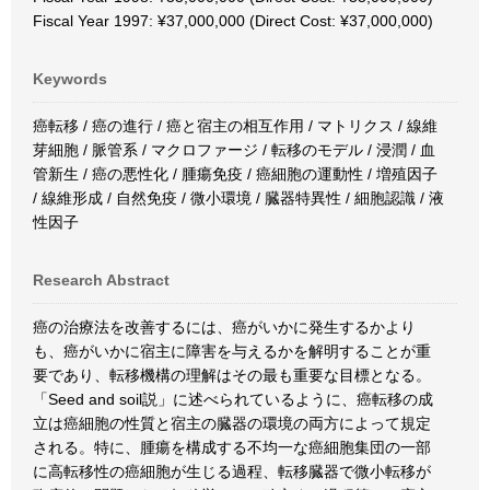
Fiscal Year 1997: ¥37,000,000 (Direct Cost: ¥37,000,000)
Keywords
癌転移 / 癌の進行 / 癌と宿主の相互作用 / マトリクス / 線維
芽細胞 / 脈管系 / マクロファージ / 転移のモデル / 浸潤 / 血
管新生 / 癌の悪性化 / 腫瘍免疫 / 癌細胞の運動性 / 増殖因子
/ 線維形成 / 自然免疫 / 微小環境 / 臓器特異性 / 細胞認識 / 液
性因子
Research Abstract
癌の治療法を改善するには、癌がいかに発生するかより
も、癌がいかに宿主に障害を与えるかを解明することが重
要であり、転移機構の理解はその最も重要な目標となる。
「Seed and soil説」に述べられているように、癌転移の成
立は癌細胞の性質と宿主の臓器の環境の両方によって規定
される。特に、腫瘍を構成する不均一な癌細胞集団の一部
に高転移性の癌細胞が生じる過程、転移臓器で微小転移が