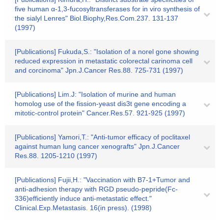
five human α-1,3-fucosyltransferases for in viro synthesis of
the sialyl Lenres" Biol.Biophy,Res.Com.237. 131-137
(1997)
[Publications] Fukuda,S.: "Isolation of a norel gone showing
reduced expression in metastatic colorectal carinoma cell
and corcinoma" Jpn.J.Cancer Res.88. 725-731 (1997)
[Publications] Lim.J: "Isolation of murine and human
homolog use of the fission-yeast dis3t gene encoding a
mitotic-control protein" Cancer.Res.57. 921-925 (1997)
[Publications] Yamori,T.: "Anti-tumor efficacy of poclitaxel
against human lung cancer xenografts" Jpn.J.Cancer
Res.88. 1205-1210 (1997)
[Publications] Fujii,H.: "Vaccination with B7-1+Tumor and
anti-adhesion therapy with RGD pseudo-pepride(Fc-
336)efficiently induce anti-metastatic effect."
Clinical.Exp.Metastasis. 16(in press). (1998)