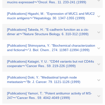
mucins expressed〜"Oncol. Res.. 11. 233-241 (1999)
[Publications] Higashi, M.: "Expression of MUC1 and MUC2
mucin antigens〜"Hepatology. 30. 1347-1355 (1999)
[Publications] Takeda, H.: "E-cadherin function as a cis-
dimer at〜"Nature Structure Biology. 6. 310-312 (1999)
[Publications] Shimoyama, Y.: "Biochemical characterization
and fictional〜"J. Biol. Chem.. 274. 11987-11994 (1999)
[Publications] Katagiri, Y. U.: "CD44 variants but not CD44s
cooperate〜"Cancer Res.. 59. 219-226 (1999)
[Publications] Doki, Y.: "Mediastinal lymph node
metastasis〜"Br. J. Cancer. 79. 1121-1126 (1999)
[Publications] Yamori, T.: "Potent antitumor activity of MS-
247〜"Cancer Res.. 59. 4042-4049 (1999)