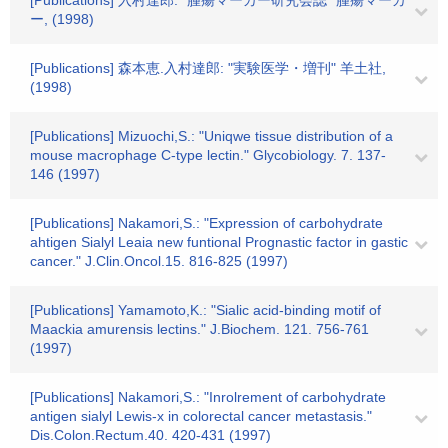
[Publications] 入村達郎: "腫瘍マーカー研究会誌" 腫瘍マーカ
ー, (1998)
[Publications] 森本恵.入村達郎: "実験医学・増刊" 羊土社,
(1998)
[Publications] Mizuochi,S.: "Uniqwe tissue distribution of a
mouse macrophage C-type lectin." Glycobiology. 7. 137-
146 (1997)
[Publications] Nakamori,S.: "Expression of carbohydrate
ahtigen Sialyl Leaia new funtional Prognastic factor in gastic
cancer." J.Clin.Oncol.15. 816-825 (1997)
[Publications] Yamamoto,K.: "Sialic acid-binding motif of
Maackia amurensis lectins." J.Biochem. 121. 756-761
(1997)
[Publications] Nakamori,S.: "Inrolrement of carbohydrate
antigen sialyl Lewis-x in colorectal cancer metastasis."
Dis.Colon.Rectum.40. 420-431 (1997)