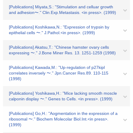
[Publications] Miyata,S.: "Stimulation and celluar growth
and adhesion〜." Clin.Exp.Metastasis. <in press>. (1999)
[Publications] Koshikawa,N.: "Expression of trypsin by
epithelial cells 〜." J.Pathol.<in press>. (1999)
[Publications] Akatsu,T.: "Chinese hamster ovary cells
expressing 〜." J.Bone Miner Res. 13. 1251-1259 (1998)
[Publications] Kawada,M.: "Up-regulation of p27kipl
correlates inversely 〜." Jpn.Cancer Res.89. 110-115
(1998)
[Publications] Yoshikawa,H.: "Mice lacking smooth moscle
calponin display 〜." Genes to Cells. <in press>. (1999)
[Publications] Go,H.: "Aogmentation in the expression of a
ribosomal 〜." Biochem Molecolar Biol.Int.<in press>.
(1999)