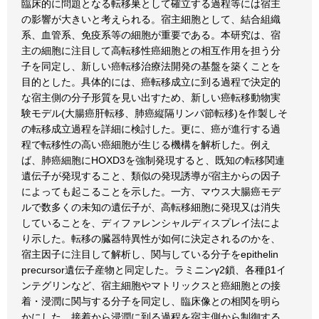
臨床的に問題となる転移巣として確立する過程等には宿主
の影響が大きいと考えられる。宿主細胞として、結合組織
系、血管系、免疫系等の細胞が重要である。本研究は、宿
主の細胞に注目して高転移性癌細胞との相互作用を担う分
子を同定し、新しい癌転移治療法開発の基盤を築くことを
目的とした。具体的には、癌転移成立に到る過程で決定的
な宿主側の分子形質を見い出すため、新しい癌転移動物実
験モデル(大腸癌肝転移、肺癌縦隔リンパ節転移)を作製しそ
の転移成立過程を詳細に検討した。更に、癌が進行する過
程で転移性の高い癌細胞が生じる機構を解析した。例え
ば、肺癌細胞にHOXD3を強制発現すると、既知の転移関連
遺伝子が発現すること、類似の発現誘導が宿主からの因子
によっても起こることを示した。一方、マウス大腸癌モデ
ルで数多くの未知の遺伝子が、高転移細胞に発現又は消失
していることを、ディファレンシャルディスプレイ法によ
り示した。転移の臓器特異性が如何に決定されるのかを、
宿主因子に注目して解析し、関与している分子をepithelin
precursor遺伝子産物と同定した。ラミニンγ2鎖、各種β1イ
ンテグリンなど、宿主細胞やマトリックスと癌細胞との接
着・浸潤に関与する分子を同定し、臨床像との相関を明ら
かにした。接着から浸潤に到る過程を宿主側から制御する