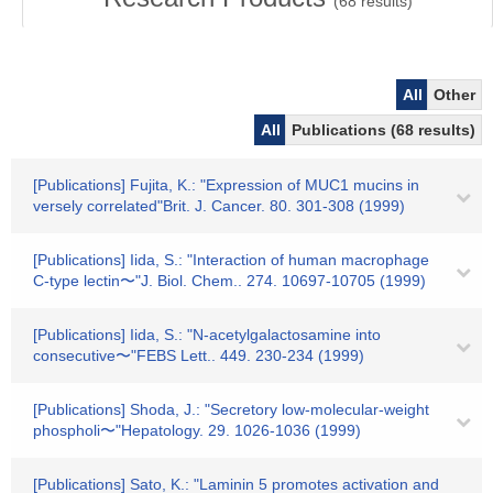
(
68
results)
All
Other
All
Publications (68 results)
[Publications] Fujita, K.: "Expression of MUC1 mucins in
versely correlated"Brit. J. Cancer. 80. 301-308 (1999)
[Publications] Iida, S.: "Interaction of human macrophage
C-type lectin〜"J. Biol. Chem.. 274. 10697-10705 (1999)
[Publications] Iida, S.: "N-acetylgalactosamine into
consecutive〜"FEBS Lett.. 449. 230-234 (1999)
[Publications] Shoda, J.: "Secretory low-molecular-weight
phospholi〜"Hepatology. 29. 1026-1036 (1999)
[Publications] Sato, K.: "Laminin 5 promotes activation and