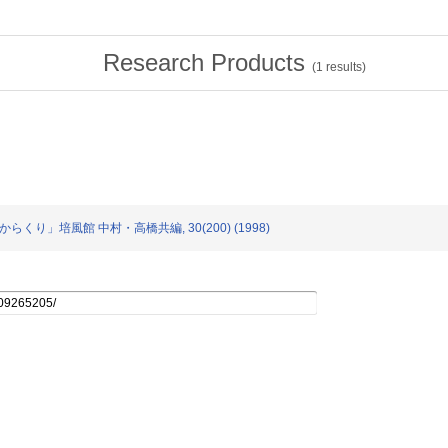
Research Products
(
1
results)
ののからくり」培風館 中村・高橋共編, 30(200) (1998)