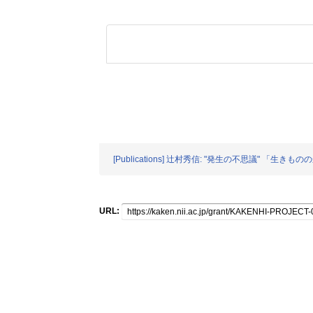
[Publications] 辻村秀信: "発生の不思議" 「生きも
URL: