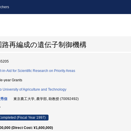
chers
回路再編成の遺伝子制御機構
65205
t-in-Aid for Scientific Research on Priority Areas
le-year Grants
o University of Agriculture and Technology
 秀信
東京農工大学, 農学部, 助教授 (70092492)
7
ompleted (Fiscal Year 1997)
00,000 (Direct Cost: ¥1,600,000)