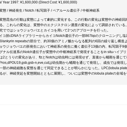
al Year 1997: ¥1,600,000 (Direct Cost: ¥1,600,000)
態 / 神経発生 / Notch / 転写因子 / ペアルール遺伝子 / 中枢神経系
変態昆虫の行動は変態によって劇的に変化する。この行動の変化は変態中の神経回
る。これらの変化は、変態中のエクジステロン濃度の変化によって調節されている
究でではショウジョウバエとカイコを用いて2つのアプローチを行った。
カイコ胚cDNAライブラリーからカイコNotch遺伝子の一部867bpのクローニングし塩
c10/ankyrin repeatsの部分で、約30個のアミノ酸からなる配列の6回の繰り返し
ョウジョウバエの胚発生において神経系の発生に働く遺伝子13個の内、転写因子9個(ftz,runt,Pros
グナル伝達系のNotch遺伝子が変態中の中枢神経系で発現することをin situハ
は2とうりの変化があり、ftzとNotchは幼虫時には発現せず、直後から蛹期を通
nt,Pros,dPOU19,gsb,gsb-n,eve,cutは幼虫期から蛹期を通じて発現し、成虫では
一部の神経細胞を変態を通じて同定できることが明らかになった。LPC(lobula plat
るが、神経突起を変態開始とともに展開し、ついには変態中のlobula plateの全