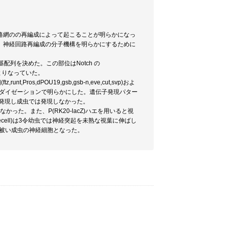
路網のの再編成によって起こることが明らかになっ
。神経回路再編成の分子機構を明らかにするために
基配列を決めた。この部位はNotch の
構造よりなっていた。
,dPOU19,gsb,gsb-n,eve,cut,svp)およ
イブリダイゼーションで明らかにした。遺伝子発現パター
じて発現し成虫では発現しなかった。
発現しなかった。また、P(RK20-lacZ)ハエを用いると視
ecell)は3令幼虫では神経突起を未熟な視葉に伸ばし
域を被い成虫の神経細胞となった。