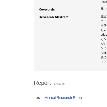
Fisc
昆虫変
Keywords
完全
Research Abstract
てい
本研
1)
cd
2)シ
びシ
ンに
ru
葉の
てい
Report
(1 results)
Annual Research Report
1997