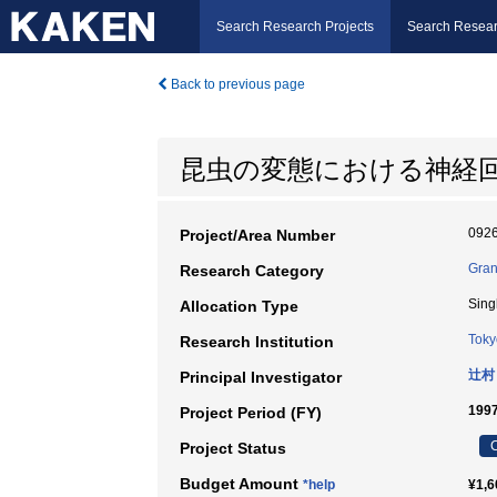
Search Research Projects
Search Resear
Back to previous page
昆虫の変態における神経
092
Project/Area Number
Gran
Research Category
Sing
Allocation Type
Toky
Research Institution
辻村
Principal Investigator
199
Project Period (FY)
C
Project Status
Budget Amount
*help
¥1,6