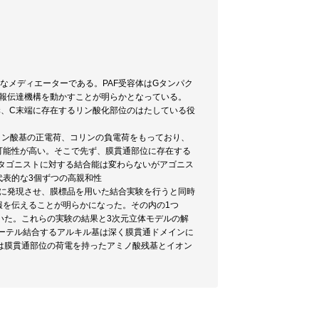
要なメディエーターである。PAF受容体はGタンパク
情報伝達機構を動かすことが明らかとなっている。
構、C末端に存在するリン酸化部位のはたしている役
にリン酸基の正電荷、コリンの負電荷をもっており、
可能性が高い。そこで先ず、膜貫通部位に存在する
タゴニストに対する結合能は変わらないがアゴニス
代表的な3個ずつの高親和性
O細胞に安定的に発現させ、膜標品を用いた結合実験を行うと同時
報を伝えることが明らかになった。その内の1つ
っていた。これらの実験の結果と3次元立体モデルの解
エーテル結合するアルキル基は深く膜貫通ドメインに
は膜貫通部位の荷電を持ったアミノ酸残基とイオン