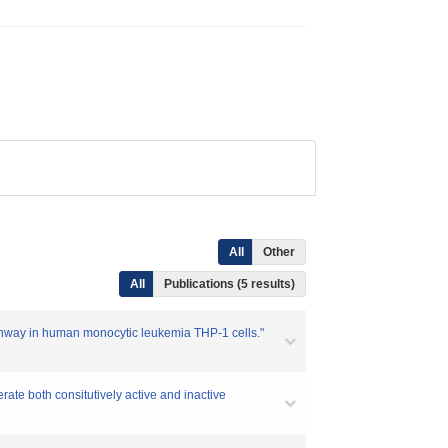
All
Other
All
Publications (5 results)
athway in human monocytic leukemia THP-1 cells."
rate both consitutively active and inactive