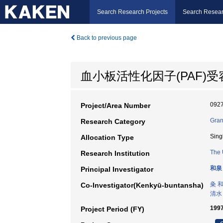
Search Research Projects
Search Resear
Back to previous page
血小板活性化因子(PAF)
092
Project/Area Number
Gran
Research Category
Sing
Allocation Type
The 
Research Institution
和泉
Principal Investigator
粂 
Co-Investigator(Kenkyū-buntansha)
清水
199
Project Period (FY)