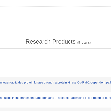
Research Products
(
5
results)
 mitogen-activated protein kinase through a protein kinase Cα-Raf-1-dependent p
mino acids in the transmembrane domains of a platelet-activating factor receptor gene