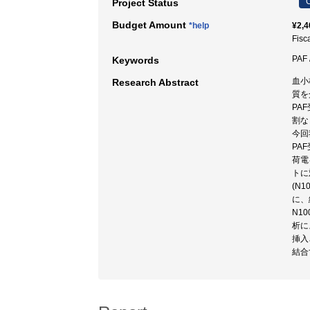
C
Project Status
Budget Amount
*help
¥2,4
Fisc
PAF
Keywords
血小
Research Abstract
質を
PA
割な
今回
PA
荷電
トに
(N
に、
N1
析に
挿入
結合