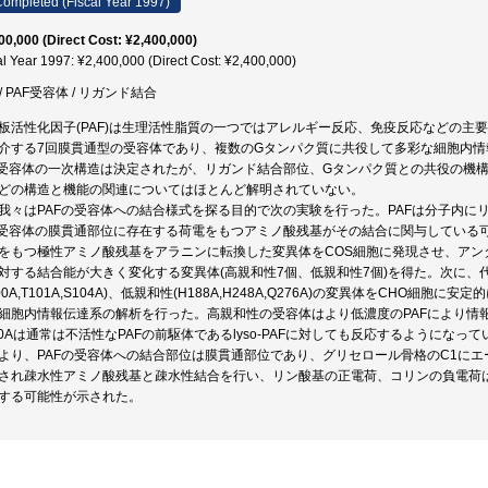
ompleted (Fiscal Year 1997)
00,000 (Direct Cost: ¥2,400,000)
al Year 1997: ¥2,400,000 (Direct Cost: ¥2,400,000)
 / PAF受容体 / リガンド結合
板活性化因子(PAF)は生理活性脂質の一つではアレルギー反応、免疫反応などの主
介する7回膜貫通型の受容体であり、複数のGタンパク質に共役して多彩な細胞内
F受容体の一次構造は決定されたが、リガンド結合部位、Gタンパク質との共役の機
どの構造と機能の関連についてはほとんど解明されていない。
我々はPAFの受容体への結合様式を探る目的で次の実験を行った。PAFは分子内
F受容体の膜貫通部位に存在する荷電をもつアミノ酸残基がその結合に関与している
をもつ極性アミノ酸残基をアラニンに転換した変異体をCOS細胞に発現させ、アン
対する結合能が大きく変化する変異体(高親和性7個、低親和性7個)を得た。次に、
100A,T101A,S104A)、低親和性(H188A,H248A,Q276A)の変異体をCH
細胞内情報伝達系の解析を行った。高親和性の受容体はより低濃度のPAFにより情
00Aは通常は不活性なPAFの前駆体であるlyso-PAFに対しても反応するようにな
より、PAFの受容体への結合部位は膜貫通部位であり、グリセロール骨格のC1に
され疎水性アミノ酸残基と疎水性結合を行い、リン酸基の正電荷、コリンの負電荷
する可能性が示された。