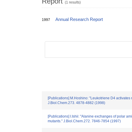
Report
(1 results)
Annual Research Report
1997
[Publications] M.Hoshino: "Leukotriene D4 activates
J.Biol.Chem.273. 4878-4882 (1998)
[Publications] I.Ishii: "Alanine exchanges of polar a
mutants." J.Biol.Chem.272. 7846-7854 (1997)