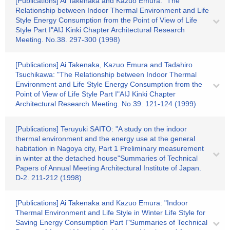
[Publications] Ai Takenaka and Kazuo Emura: "The
Relationship between Indoor Thermal Environment and Life
Style Energy Consumption from the Point of View of Life
Style Part I"AIJ Kinki Chapter Architectural Research
Meeting. No.38. 297-300 (1998)
[Publications] Ai Takenaka, Kazuo Emura and Tadahiro
Tsuchikawa: "The Relationship between Indoor Thermal
Environment and Life Style Energy Consumption from the
Point of View of Life Style Part I"AIJ Kinki Chapter
Architectural Research Meeting. No.39. 121-124 (1999)
[Publications] Teruyuki SAITO: "A study on the indoor
thermal environment and the energy use at the general
habitation in Nagoya city, Part 1 Preliminary measurement
in winter at the detached house"Summaries of Technical
Papers of Annual Meeting Architectural Institute of Japan.
D-2. 211-212 (1998)
[Publications] Ai Takenaka and Kazuo Emura: "Indoor
Thermal Environment and Life Style in Winter Life Style for
Saving Energy Consumption Part I"Summaries of Technical