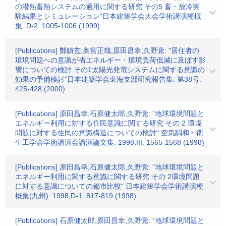
の潜熱畜熱システムの適用に関する研究 その5 畜・放冷実
験結果とシミュレーション"日本建築学会大会学術講演梗概
集. D-2. 1005-1006 (1999)
[Publications] 鄭鎮玄,奥宮正哉,原田昌幸,久野覚: "居住者の
環境問題への意識が省エネルギー・環境負荷低減に及ぼす影
響についての検討 その1太陽光発電システムに関する意識の
効果の予備検討"日本建築学会東海支部研究報告集. 第38号.
425-428 (2000)
[Publications] 原田昌幸,石原健太郎,久野覚: "地球環境問題と
エネルギー利用に対する住民意識に関する研究 その 2 環境
問題に対する住民の意識構造についての検討" 空気調和・衛
生工学会学術講演会講演論文集. 1998,III. 1565-1568 (1998)
[Publications] 原田昌幸,石原健太郎,久野覚: "地球環境問題と
エネルギー利用に関する意識に関する研究 その 2環境問題
に対する意識についての都市比較" 日本建築学会学術講演梗
概集(九州). 1998,D-1. 817-819 (1998)
[Publications] 石原健太郎,原田昌幸,久野覚: "地球環境問題と