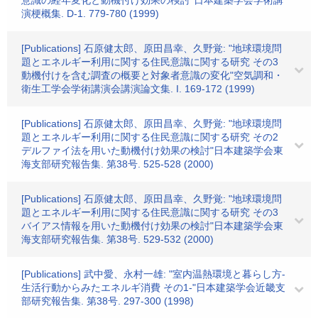
意識の経年変化と動機付け効果の検討"日本建築学会学術講
演梗概集. D-1. 779-780 (1999)
[Publications] 石原健太郎、原田昌幸、久野覚: "地球環境問
題とエネルギー利用に関する住民意識に関する研究 その3
動機付けを含む調査の概要と対象者意識の変化"空気調和・
衛生工学会学術講演会講演論文集. I. 169-172 (1999)
[Publications] 石原健太郎、原田昌幸、久野覚: "地球環境問
題とエネルギー利用に関する住民意識に関する研究 その2
デルファイ法を用いた動機付け効果の検討"日本建築学会東
海支部研究報告集. 第38号. 525-528 (2000)
[Publications] 石原健太郎、原田昌幸、久野覚: "地球環境問
題とエネルギー利用に関する住民意識に関する研究 その3
バイアス情報を用いた動機付け効果の検討"日本建築学会東
海支部研究報告集. 第38号. 529-532 (2000)
[Publications] 武中愛、永村一雄: "室内温熱環境と暮らし方-
生活行動からみたエネルギ消費 その1-"日本建築学会近畿支
部研究報告集. 第38号. 297-300 (1998)