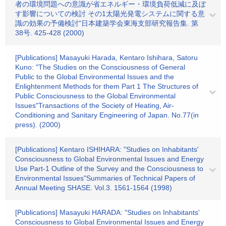
者の環境問題への意識が省エネルギー・環境負荷低減に及ぼ
す影響についての検討 その1太陽光発電システムに関する意
識の効果の予備検討"日本建築学会東海支部研究報告集. 第
38号. 425-428 (2000)
[Publications] Masayuki Harada, Kentaro Ishihara, Satoru
Kuno: "The Studies on the Consciousness of General
Public to the Global Environmental Issues and the
Enlightenment Methods for them Part 1 The Structures of
Public Consciousness to the Global Environmental
Issues"Transactions of the Society of Heating, Air-
Conditioning and Sanitary Engineering of Japan. No.77(in
press). (2000)
[Publications] Kentaro ISHIHARA: "Studies on Inhabitants'
Consciousness to Global Environmental Issues and Energy
Use Part-1 Outline of the Survey and the Consciousness to
Environmental Issues"Summaries of Technical Papers of
Annual Meeting SHASE. Vol.3. 1561-1564 (1998)
[Publications] Masayuki HARADA: "Studies on Inhabitants'
Consciousness to Global Environmental Issues and Energy