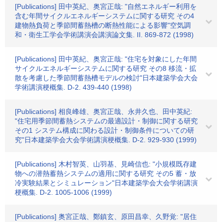
[Publications] 田中英紀、奥宮正哉: "自然エネルギー利用を
含む年間サイクルエネルギーシステムに関する研究 その4
建物熱負荷と季節間蓄熱槽の断熱性能による影響"空気調
和・衛生工学会学術講演会講演論文集. II. 869-872 (1998)
[Publications] 田中英紀、奥宮正哉: "住宅を対象にした年間
サイクルエネルギーシステムに関する研究 その8 移流・拡
散を考慮した季節間蓄熱槽モデルの検討"日本建築学会大会
学術講演梗概集. D-2. 439-440 (1998)
[Publications] 相良峰雄、奥宮正哉、永井久也、田中英紀:
"住宅用季節間蓄熱システムの最適設計・制御に関する研究
その1 システム構成に関わる設計・制御条件についての研
究"日本建築学会大会学術講演梗概集. D-2. 929-930 (1999)
[Publications] 木村智英、山羽基、見崎信也: "小規模既存建
物への潜熱蓄熱システムの適用に関する研究 その5 蓄・放
冷実験結果とシミュレーション"日本建築学会大会学術講演
梗概集. D-2. 1005-1006 (1999)
[Publications] 奥宮正哉、鄭鎮玄、原田昌幸、久野覚: "居住