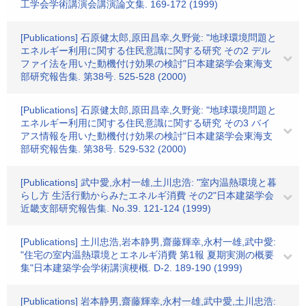
工学会学術講演会講演論文集. 169-172 (1999)
[Publications] 石原健太郎,原田昌幸,久野覚: "地球環境問題と
エネルギー利用に関する住民意識に関する研究 その2 デル
ファイ法を用いた動機付け効果の検討"日本建築学会東海支
部研究報告集. 第38号. 525-528 (2000)
[Publications] 石原健太郎,原田昌幸,久野覚: "地球環境問題と
エネルギー利用に関する住民意識に関する研究 その3 バイ
アス情報を用いた動機付け効果の検討"日本建築学会東海支
部研究報告集. 第38号. 529-532 (2000)
[Publications] 武中愛,永村一雄,土川忠浩: "室内温熱環境と暮
らし方 生活行動からみたエネルギ消費 その2"日本建築学会
近畿支部研究報告集. No.39. 121-124 (1999)
[Publications] 土川忠浩,岩本静男,齋藤輝幸,永村一雄,武中愛:
"住宅の室内温熱環境とエネルギ消費 第1報 夏期実測の概要
集"日本建築学会学術講演梗概. D-2. 189-190 (1999)
[Publications] 岩本静男,齋藤輝幸,永村一雄,武中愛,土川忠浩: