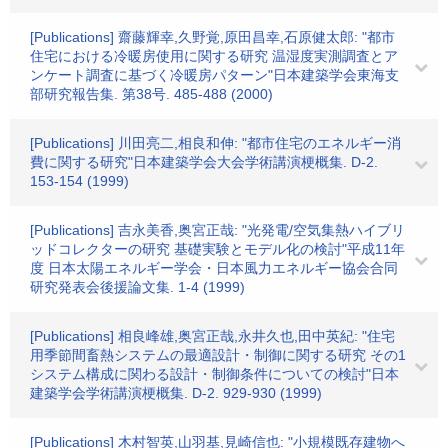
[Publications] 齋藤輝幸,久野覚,原田昌幸,石原健太郎: "都市
住宅における冷暖房使用に関する研究 温湿度実測調査とア
ンケート調査に基づく冷暖房パターン"日本建築学会東海支
部研究報告集. 第38号. 485-488 (2000)
[Publications] 川田亮二,相良和伸: "都市住宅のエネルギー消
費に関する研究"日本建築学会大会学術講演梗概集. D-2.
153-154 (1999)
[Publications] 吉永美香,奥宮正哉: "光発電/空気集熱ハイブリ
ッドコレクターの研究 基礎実験とモデル化の検討"平成11年
度 日本太陽エネルギー学会・日本風力エネルギー協会合同
研究発表会後援論文集. 1-4 (1999)
[Publications] 相良峰雄,奥宮正哉,永井久也,田中英紀: "住宅
用季節間畜熱システムの最適設計・制御に関する研究 その1
システム構成に関わる設計・制御条件についての検討"日本
建築学会学術講演梗概集. D-2. 929-930 (1999)
[Publications] 木村智英,山羽基,見崎信也: "小規模既存建物へ