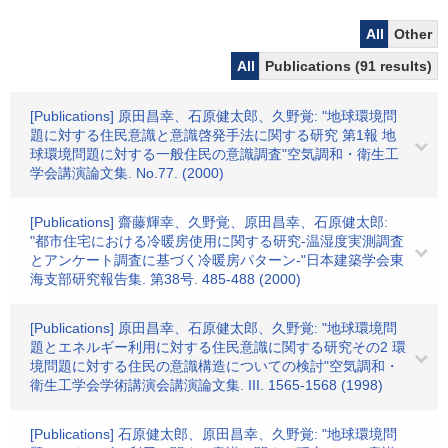
All
Other
All
Publications (91 results)
[Publications] 原田昌幸、石原健太郎、久野覚: "地球環境問
題に対する住民意識と意識啓発手法に関する研究 第1報 地
球環境問題に対する一般住民の意識調査"空気調和・衛生工
学会講演論文集. No.77. (2000)
[Publications] 齋藤輝幸、久野覚、原田昌幸、石原健太郎:
"都市住宅における冷暖房使用に関する研究-温湿度実測調査
とアンケート調査に基づく冷暖房パターン-"日本建築学会東
海支部研究報告集. 第38号. 485-488 (2000)
[Publications] 原田昌幸、石原健太郎、久野覚: "地球環境問
題とエネルギー利用に対する住民意識に関する研究その2 環
境問題に対する住民の意識構造についての検討"空気調和・
衛生工学会学術講演会講演論文集. III. 1565-1568 (1998)
[Publications] 石原健太郎、原田昌幸、久野覚: "地球環境問