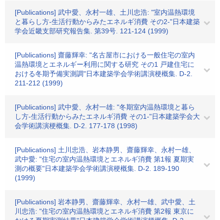
[Publications] 武中愛、永村一雄、土川忠浩: "室内温熱環境
と暮らし方-生活行動からみたエネルギ消費 その2-"日本建築
学会近畿支部研究報告集. 第39号. 121-124 (1999)
[Publications] 齋藤輝幸: "名古屋市における一般住宅の室内
温熱環境とエネルギー利用に関する研究 その1 戸建住宅に
おける冬期予備実測調"日本建築学会学術講演梗概集. D-2.
211-212 (1999)
[Publications] 武中愛、永村一雄: "冬期室内温熱環境と暮ら
し方-生活行動からみたエネルギ消費 その1-"日本建築学会大
会学術講演梗概集. D-2. 177-178 (1998)
[Publications] 土川忠浩、岩本静男、齋藤輝幸、永村一雄、
武中愛: "住宅の室内温熱環境とエネルギ消費 第1報 夏期実
測の概要"日本建築学会学術講演梗概集. D-2. 189-190
(1999)
[Publications] 岩本静男、齋藤輝幸、永村一雄、武中愛、土
川忠浩: "住宅の室内温熱環境とエネルギ消費 第2報 東京に