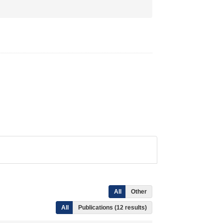
All
Other
All
Publications (12 results)