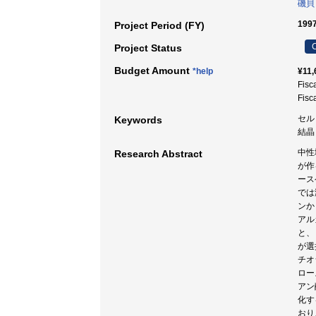
磯貝
1997
Project Period (FY)
C
Project Status
Budget Amount
*help
¥11,
Fisc
Fisc
セル
Keywords
結晶
中性
Research Abstract
が作
ース
では
ンか
アル
と、
が選
チオ
ロー
アン
化す
おり