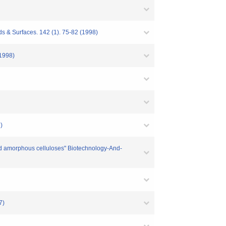
ds & Surfaces. 142 (1). 75-82 (1998)
(1998)
)
nd amorphous celluloses" Biotechnology-And-
7)