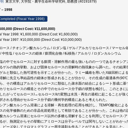
 明
東京大学, 大学院・農学生命科学研究科, 助教授 (40191879)
 – 1998
ompleted (Fiscal Year 1998)
600,000 (Direct Cost: ¥11,600,000)
al Year 1998: ¥1,600,000 (Direct Cost: ¥1,600,000)
al Year 1997: ¥10,000,000 (Direct Cost: ¥10,000,000)
ロース / チオシアン酸カルシウム / ロダン塩 / ゲル / アルカリセルロース / マーセル
 / 中性塩 / セルロースの錯体 / 膨潤化合物 / 転移熱 / アルカリ / ロダンカルシウム
塩の中でセルロースに対する膨潤・溶解作用の最も強いものの一つであるチオシア
るゲルの熱的挙動、および固体セルロースの溶解時の熱現象から調べた。その結果塩
ゲルと類似した熱可逆性を示すことが分かった。ラミー繊維を用いたX線回析による
溶解に先立ち準結晶性の錯体が形成されることが分かり、その生成の最適条件(90℃
ら、その構造はアルカリセルロースに類似した疎水面の結合によるシート形成に基
カリセルロースの構造とその中でのセルロース分子鎖の状態を検討し、このときに
したがってセルロースI→セルロースIIの変態は水洗・再生の過程に起こることが強
択される理由がセルロース分子鎖の幾何学的構造にあると考えられた。
シアン酸カルシウム溶液による溶解・再生処理の応用を検討し、TEMPO酸化によ
スの化学修飾のための非晶化前処理として有効であることが分かった。これは他の
酸カルシウム溶液にセルロース以外の多糖も溶解することを利用してセルロース-
るが、熱測定からその挙動にアミロースは分子レベルでは関与しないことがわかっ
、ビーズ化してクロマトグラフィー用充填剤を作ることができることを見出した。