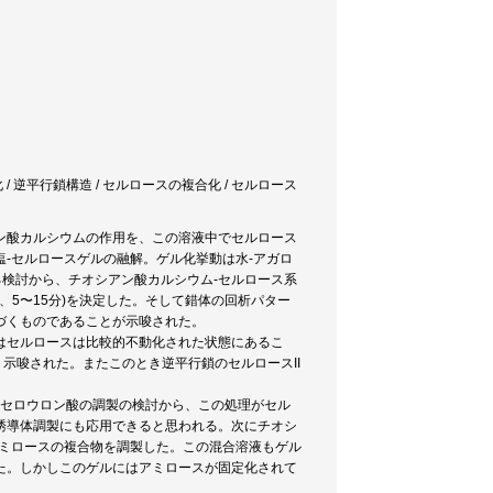
化 / 逆平行鎖構造 / セルロースの複合化 / セルロース
ン酸カルシウムの作用を、この溶液中でセルロース
-セルロースゲルの融解。ゲル化挙動は水-アガロ
検討から、チオシアン酸カルシウム-セルロース系
、5〜15分)を決定した。そして錯体の回析パター
づくものであることが示唆された。
はセルロースは比較的不動化された状態にあるこ
く示唆された。またこのとき逆平行鎖のセルロースII
るセロウロン酸の調製の検討から、この処理がセル
誘導体調製にも応用できると思われる。次にチオシ
アミロースの複合物を調製した。この混合溶液もゲル
た。しかしこのゲルにはアミロースが固定化されて