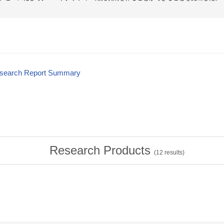
esearch Report Summary
Research Products
(
12
results)