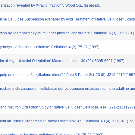
rization revealed by X-ray diffraction"J.Wood Sci.. (in press).
talline Cellulose Suspension Prepared by Acid Treatment of Native Cellulose" Colloi
uction by Acetobacter xylinum under physical constraints" Cellulose. 5 (3). 165-173 
drolysis of bacterial cellulose" Cellulose. 4 (2). 75-87 (1997)
Film of High Uniaxial Orientation" Macromolecules. 30 (20). 6395-6397 (1997)
n pulp on retention of alkylketene dimer" J.Pulp & Paper Sci. 23 (5). J215-J219 (1997
rochaete chrysosporium cellobiose dehydrogenase on adsorption to crystalline a
nd Neutron Diffraction Study of Native Cellulose" Cellulose. 4 (4). 221-232 (1997)
atment on Tensile Properties of Ramie Fiber" Mokuzai Gakkashi. 43 (4). 337-341 (199