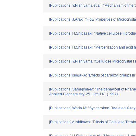
[Publications] Y.Nishiyama et al.: "Mechanism of merce
[Publications] J.Araki: "Flow Properties of Microcrys
[Publications] H.Shibazaki: "Native cellulose II prod
[Publications] H.Shibazaki: "Mercerization and acid hy
[Publications] Y.Nishiyama: "Cellulose Microcrystal 
[Publications] Isogai-A: "Effects of carboxyl groups i
[Publications] Samejima-M: "The behaviour of Phane
Applied-Biochemistry. 25. 135-141 (1997)
[Publications] Wada-M: "Synchrotron-Radiated X-ray a
[Publications] A.Ishikawa: "Effects of Cellulase Tre