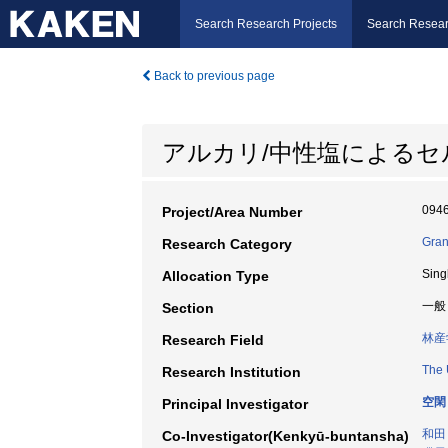
Search Research Projects
Search Resear
Back to previous page
アルカリ/中性塩による
094
Project/Area Number
Gran
Research Category
Sing
Allocation Type
一般
Section
林産
Research Field
The 
Research Institution
空閑
Principal Investigator
和田
Co-Investigator(Kenkyū-buntansha)