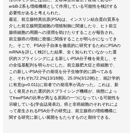
erbB-2系も増殖機構として作用している可能性を検討する
必要性があると考えられた。
最近、前立腺特異抗原(PSA)は、インスリン結合蛋白質系を
介した前立腺間質細胞の増殖制御に関連したり、ヒト前立
腺癌細胞の周囲への浸潤を助けたりすることが報告され、
前立腺癌の増殖に密接に関係することが明らかになってき
た。そこで、PSA分子自体を徹底的に研究するためにPSAの
mRNAを詳しく検討した結果、全く知られていなかった選
択的スプライシングによる新しいPSA分子種を発見し、そ
の全塩基配列を明らかにした。前立腺肥大症と癌細胞で、
この新しいPSA分子の発現を分子生物学的に調べてみる
と、それぞれ72.2%(13/18例)、25.0%(3/12例)と、統計学的
に有意(p=0.011)に前者での発現率が高かった。これは、新
しく発見された選択的スプライシング機構が、病態によっ
てfreePSAの比率が異なる原因の一つになっている可能性を
示唆している(学会誌発表2)。癌と非癌細胞のそれぞれによ
って産生されるPSA分子の研究は、前立腺癌の増殖機構に
関する研究に新しい展開をもたらすものと期待できる。