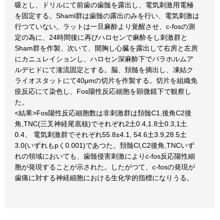
吸とし、ドリルにて前歯の歯髄を露出し、電気刺激用電極
を固定する。Shaml群は歯髄の露出のみを行い、電気刺激は
行つていない。ラットは一旦麻酔より覚醒させ、c-fosの測
定の為に、24時間後に再びハロセンで麻酔をし刺激群と
Sham群を作製、次いて、開胸し心臓を露出して右房と左房
にカニュレイションし、ハロセン深麻酔下でパラホルムア
ルデヒドにて潅流固定とする。脳、頚髄を摘出し、凍結ク
ライオスタットにて40μmの切片を作製する。切片を組織免
疫反応にて染色し、Fos陽性反応細胞を顕微鏡下で観察し
た。
<結果>Fos陽性反応細胞数は非刺激群は頚髄C1,後角C2後
角,TNC(三叉神経尾底核)でそれぞれ2土0.4,1.8士0.3,1土
0.4、 電気刺激群でそれぞれ55.8±4.1, 54.6土3.9,28.5土
3.0(いずれもpく0.001)であつた。頚髄Cl,C2後角,TNCいず
れの領域においても、歯髄侵害刺激によりc-fos反応陽性細
胞が発現することが示された。したがつて、c-fosの発現が
歯痛に対する神経細胞における生化学的指標になりうる。