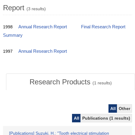
Report
(3 results)
1998
Annual Research Report
Final Research Report
Summary
1997
Annual Research Report
Research Products
(
1
results)
All
Other
All
Publications (1 results)
[Publications] Suzuki, H.: "Tooth electrical stimulation