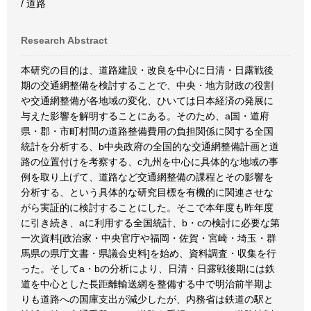
/ 道路
Research Abstract
本研究の目的は、道路建設・改良を中心に日清・日露戦後
期の交通網整備を検討することで、中央・地方財政の役割
や交通網整備が各地域の変化、ひいては日本経済の発展に
与えた影響を解明することにある。そのため、a国・道府
県・郡・市町村間の道路整備費用の負担関係に関する全国
統計を分析する、b中央政府の全国的な交通網整備計画と道
路の位置付けを考察する、c九州を中心に具体的な地域の事
例を取り上げて、道路など交通網整備の課程とその影響を
分析する、という具体的な研究目標を有機的に関連させな
がら実証的に検討することにした。そこで本年度も昨年度
に引き続き、aに利用する全国統計、b・cの検討に必要な第
一次資料[政治家・中央官庁や福岡・佐賀・宮崎・埼玉・群
馬県の県庁文書・県議会史料]を始め、資料調査・収集を行
った。そしてa・bの分析により、日清・日露戦後期には鉄
道を中心とした長距離輸送網を整備する中で明治前半期よ
りも道路への国庫支出が減少したが、内務省は鉄道の駅と