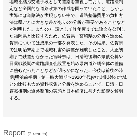
地域を結ぶ交通手段として道路を重視しており、道路法制
定など全国的な道路政策の作成を図っていたこと、しかし
実際には道路法が実現しない中で、道路整備費用の負担方
法は県ごとに大きな差がありcの分析が重要であることなど
が判明した。またcの一環として昨年度までに論文を公刊し
た福岡県と比較するため、佐賀県・宮崎県の分析を進め佐
賀県については成果の一部を発表した。その結果、佐賀県
では明治末期まで地域利害の調整が難航したこと、大正初
期まで鉄道がなかった宮崎県は、日清戦後期の県債公募や
日露戦後期の道路調査会設置を始め県内道路網全体の整備
に熱心だったことなどが明らかになった。今後は前後の時
期[明治前半期・第一時大戦期〜1920年代]や九州以外の地域
との比較も含め資料収集と分析を進めることで、日清・日
露戦後期の道路整備の実態と日本経済に与えた影響を解明
する。
Report
(2 results)