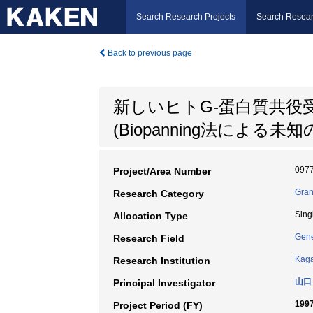
Search Research Projects
Search Resear
Back to previous page
新しいヒトG-蛋白質共役
(Biopanning法によ
097
Project/Area Number
Gran
Research Category
Sing
Allocation Type
Gene
Research Field
Kaga
Research Institution
山口
Principal Investigator
1997
Project Period (FY)