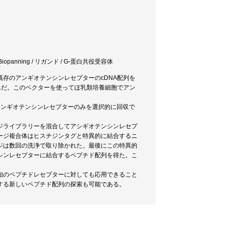
opanning / リガンド / G-蛋白共役受容体
て既存のアンギオテンシンレセプターのcDNA配列を
組み込んだ。このベクターを使ってほ乳類培養細胞でアン
アンギオテンシンレセプターのみを選択的に回収で
ジライブラリーを混合してアシギオテンシンレセプ
ージ複合体はヒスチジンタグと特異的に結合するニ
ジは数回の洗浄で取り除かれた。最後にこの特異的
シンレセプターに結合するペプチド配列を得た。こ
知のペプチドレセプターに対しても応用できること
する新しいペプチド配列の探索も可能である。