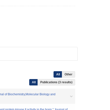
All
Other
All
Publications (3 results)
nal of Biochemistry,Molecular Biology and
rotein kinase II activity in the brain." Journal of