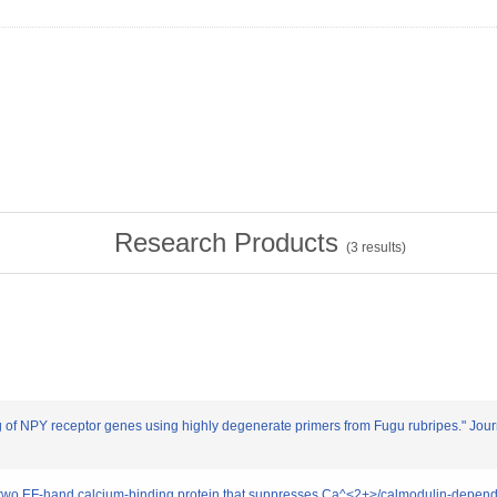
Research Products
(
3
results)
 of NPY receptor genes using highly degenerate primers from Fugu rubripes." Jour
wo EF-hand calcium-binding protein that suppresses Ca^<2+>/calmodulin-dependent p