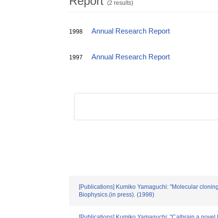
Report
(2 results)
Annual Research Report
1998
Annual Research Report
1997
[Publications] Kumiko Yamaguchi: "Molecular cloning
Biophysics.(in press). (1998)
[Publications] Kumiko Yamaguchi: "Calbrain,a novel t