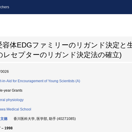
chers
受容体EDGファミリーのリガンド決定と
る未知のレセプターのリガンド決定法の確立)
70026
t-in-Aid for Encouragement of Young Scientists (A)
le-year Grants
ral physiology
wa Medical School
 文徳
香川医科大学, 医学部, 助手 (40271085)
 – 1998