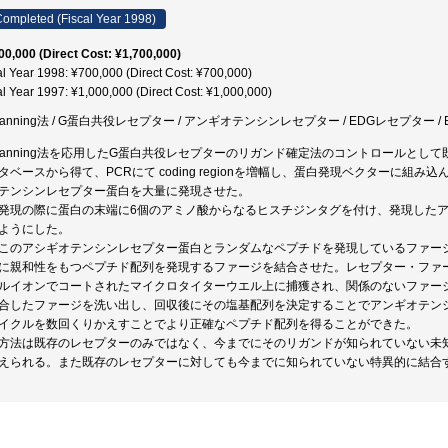
ompleted (Fiscal Year 1998)
00,000 (Direct Cost: ¥1,700,000)
al Year 1998: ¥700,000 (Direct Cost: ¥700,000)
al Year 1997: ¥1,000,000 (Direct Cost: ¥1,000,000)
panning法 / G蛋白共役レセプター / アンギオテンシンレセプター / EDGレセプター / Bi
opanning法を応用したG蛋白共役レセプターのリガンド確定法のコントロールとし
タベースから得て、PCRにて coding regionを増幅し、蛋白発現ベクターに
テンシンレセプター蛋白を大量に発現させた。
発現の際に蛋白の末端に6個のアミノ酸からなるヒスチジンタグを付け、発現した
ようにした。
このアシギオテンシンレセプター蛋白とランダムなペプチドを発現しているファー
に親和性をもつペプチド配列を発現するファージを結合させた。レセプター・ファ
ルイオンでコートされたマイクロタイターウエル上に捕獲され、関係のないファー
合したファージを洗い出し、回収後にその塩基配列を決定することでアンギオテン
イクルを数回くりかえすことでより正確なペプチド配列を得ることができた。
方法は既存のレセプターのみではなく、今までにそのリガンドが知られていない未
えられる。また既存のレセプターに対しても今までに知られていない特異的に結合