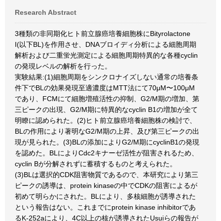
Research Abstract
3種類の非同期化ヒト前立腺癌培養細胞株にBityrolactone
I(以下BL)を作用させ、DNAブロイディ分析による細胞周期
解析および二重蛍光測定による細胞周期特異的な各種cyclin
の発現レベルの解析を行った。
実験結果:(1)細胞周期をシンクロナイズしない通常の培養条
件下でBLの効果発現至適濃度はMTT法にて70μM〜100μM
であり、FCMにて細胞増殖活性の抑制、G2/M期の増加、第
三ピークの出現、G2/M期に特異的なcyclin B1の増加が全て
明瞭に認められた。(2)ヒト前立腺癌培養細胞株の検討で、
BLの作用により著明なG2/M期の上昇、及び第三ピークの出
現が見られた。(3)BLの添加によりG2/M期にcyclinB1の発現
を認めた。BLによりCdc2キナーゼ活性が阻害されるため、
cyclin Bが分解されずに蓄積するものと考えられた。
(3)BLは選択的CDK阻害物質であるので、本研究により第三
ピークの誘導は、protein kinaseの中でCDKの阻害によるが
初めて明らかにされた。BLにより、多核細胞が誘導された
という報告はない。これまでにprotein kinase inhibitorであ
るK-252aにより、4C以上の核が誘導されたUsuiらの報告が