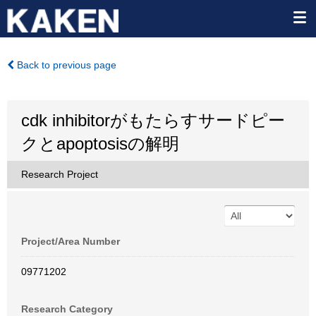
Back to previous page
cdk inhibitorがもたらすサードピー
クとapoptosisの解明
Research Project
Project/Area Number
09771202
Research Category