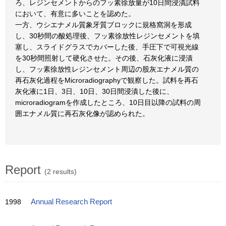
ろ、レジンセメントからのフッ素徐放量が10日間浸漬試料
において、有意に多いことを認めた。
一方、ウシエナメル質象牙質ブロックに規格窩洞を形成
し、30秒間の酸処理後、フッ素徐放性レジンセメントを填
塞し、スライドグラスでカバーした後、手圧下で可視光線
を30秒間照射して硬化させた。その後、石灰化液に浸漬
し、フッ素徐放性レジンセメント周辺の股灰エナメル質の
再石灰化過程をMicroradiographyで観察した。試料を再石
灰化液に1日、3日、10日、30日間浸漬した後に、
microradiogramを作成したところ、10日目以降の試料の周
囲エナメル質に再石灰化像が認められた。
Report
(2 results)
1998
Annual Research Report