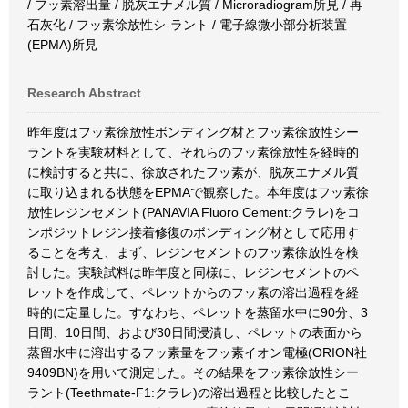
/ フッ素溶出量 / 脱灰エナメル質 / Microradiogram所見 / 再
石灰化 / フッ素徐放性シ-ラント / 電子線微小部分析装置
(EPMA)所見
Research Abstract
昨年度はフッ素徐放性ボンディング材とフッ素徐放性シー
ラントを実験材料として、それらのフッ素徐放性を経時的
に検討すると共に、徐放されたフッ素が、脱灰エナメル質
に取り込まれる状態をEPMAで観察した。本年度はフッ素徐
放性レジンセメント(PANAVIA Fluoro Cement:クラレ)をコ
ンポジットレジン接着修復のボンディング材として応用す
ることを考え、まず、レジンセメントのフッ素徐放性を検
討した。実験試料は昨年度と同様に、レジンセメントのペ
レットを作成して、ペレットからのフッ素の溶出過程を経
時的に定量した。すなわち、ペレットを蒸留水中に90分、3
日間、10日間、および30日間浸漬し、ペレットの表面から
蒸留水中に溶出するフッ素量をフッ素イオン電極(ORION社
9409BN)を用いて測定した。その結果をフッ素徐放性シー
ラント(Teethmate-F1:クラレ)の溶出過程と比較したとこ