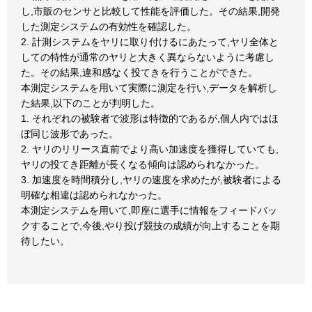
し,市販のセンサと比較して性能を評価した。その結果,開発
した測定システムの有効性を確認した。
2. 計測システムをヤリに取り付けるにあたって,ヤリ全体と
しての特性が通常のヤリと大きく異ならないように考慮し
た。その結果,違和感なく投てきを行うことができた。
本測定システムを用いて実際に測定を行い,データを解析し
た結果,以下のことが判明した。
1. それぞれの被験者で波形は特徴的であるが,個人内ではほ
ぼ同じ波形であった。
2. ヤリのリリース直前でより高い加速度を獲得していても,
ヤリの投てき距離が長くなる傾向は認められなかった。
3. 加速度を時間積分し,ヤリの速度を求めたが,被験者による
明確な相違は認められなかった。
本測定システムを用いて,即座に選手に情報をフィードバッ
クすることで,今後,やり投げ競技の成績が向上することを期
待したい。