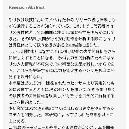
Research Abstract
やり投げ競技において,ヤリはたわみ,リリース後も振動しな
がら飛行することが知られている。これまでに代表者は,ヤ
リの弾性体としての側面に注目し,振動特性を明らかにして
きた。その結果,人間が行う投げ動作を分析する際にも,ヤリ
は弾性体として扱う必要があるとの結論に達した。
しかし,弾性体と見なすことは,投げ動作の力学的解析をさら
に難しくすることになる。それは,力学的解析のためにはヤ
リの入力情報が不可欠で,その精密な測定が難しいからであ
る。これらを解決するには,力を測定するセンサを独自に開
発する以外にない。
本年度は,既に試作・開発されたカセンサをより実用的なも
のに改良するとともに,そのセンサを用いて,できる限り多く
の競技者の力量情報を収集し,やり投げを力学的に解析する
ことを目的とした。
本研究では,投てきの際にヤリに加わる加速度を測定するシ
ステムを開発した。本研究によって得られた成果を以下に
まとめる。
1. 無線送信モジュールを用いた加速度測定システムを開発