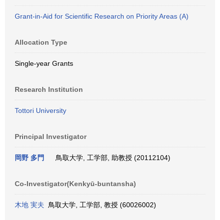
Grant-in-Aid for Scientific Research on Priority Areas (A)
Allocation Type
Single-year Grants
Research Institution
Tottori University
Principal Investigator
岡野 多門
鳥取大学, 工学部, 助教授 (20112104)
Co-Investigator(Kenkyū-buntansha)
木地 実夫
鳥取大学, 工学部, 教授 (60026002)