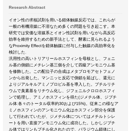
Research Abstract
イオン性の求核試剤を用いる錯体触媒反応では、これらが
一般の有機溶媒に不溶なため多くの問題を引き起こす。本
研究では安価な溶媒系とイオン性試剤を用いながら高反応
効率を維持するための新手法として、酵素に見られるよう
なProximity Effectを錯体触媒に付与した触媒の高効率化を
検討した.
汎用性の高いトリアリールホスフィンを母核とし、フェニ
ル基の側鎖にメチレン基三個を介して四級アンモニウム基
を修飾した。この配位子の合成はメタブロモアセトフェノ
ンから出発した。マンニッヒ反応で側鎖を延ばし、還元に
よりジアルキルアミノプロピル基を導入した。ブチルリチ
ウムで臭素基をリチウム化し、ジフェニルクロロホスフィ
ンで処理し、アミノホスフィンを得た(ジメチル体、ジブチ
ル体:各々のトータル収率約30および15%)。従来この様なア
ミノホスフィンのアンモニウム化はホスフィン部分を保護
して行われていたが、ジメチル体についてはメチルトシレ
ートを用い直接アンモニウム化に成功した。しかしジブチ
ル体ではリンもブチル化されたので、パラジウム錯体にし