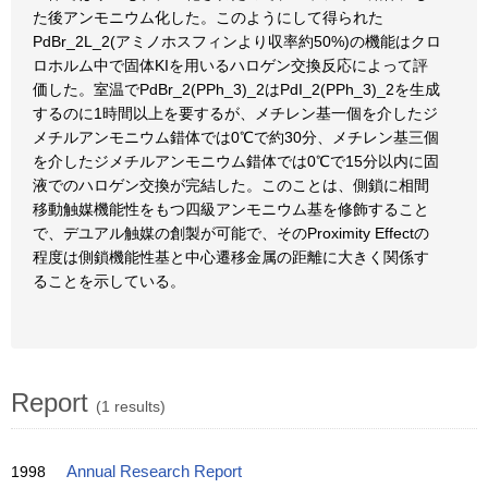
た後アンモニウム化した。このようにして得られた
PdBr_2L_2(アミノホスフィンより収率約50%)の機能はクロ
ロホルム中で固体KIを用いるハロゲン交換反応によって評
価した。室温でPdBr_2(PPh_3)_2はPdI_2(PPh_3)_2を生成
するのに1時間以上を要するが、メチレン基一個を介したジ
メチルアンモニウム錯体では0℃で約30分、メチレン基三個
を介したジメチルアンモニウム錯体では0℃で15分以内に固
液でのハロゲン交換が完結した。このことは、側鎖に相間
移動触媒機能性をもつ四級アンモニウム基を修飾すること
で、デユアル触媒の創製が可能で、そのProximity Effectの
程度は側鎖機能性基と中心遷移金属の距離に大きく関係す
ることを示している。
Report
(1 results)
1998
Annual Research Report