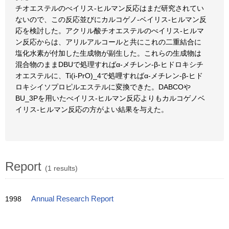
チオエステルのべイリス-ヒルマン反応はまだ研究されてい
ないので、この反応並びにカルコゲノ-ベイリス-ヒルマン反
応を検討した。アクリル酸チオエステルのべイリス-ヒルマ
ン反応からは、アリルアルコールと共にこれの二重結合に
塩化水素が付加した生成物が副生した。これらの生成物は
混合物のままDBUで処理すればα-メチレン-β-ヒドロキシチ
オエステルに、Ti(i-PrO)_4で処哩すればα-メチレン-β-ヒド
ロキシイソプロピルエステルに変換できた。DABCOや
BU_3Pを用いたべイリス-ヒルマン反応よりもカルコゲノベ
イリス-ヒルマン反応の方がよい結果を与えた。
Report
(1 results)
1998
Annual Research Report