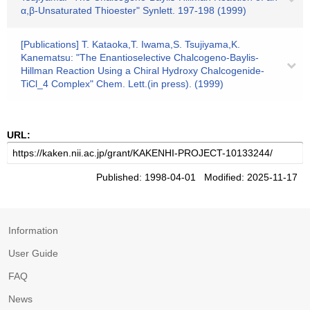
α,β-Unsaturated Thioester" Synlett. 197-198 (1999)
[Publications] T. Kataoka,T. Iwama,S. Tsujiyama,K.
Kanematsu: "The Enantioselective Chalcogeno-Baylis-
Hillman Reaction Using a Chiral Hydroxy Chalcogenide-
TiCl_4 Complex" Chem. Lett.(in press). (1999)
URL:
Published: 1998-04-01 Modified: 2025-11-17
Information
User Guide
FAQ
News