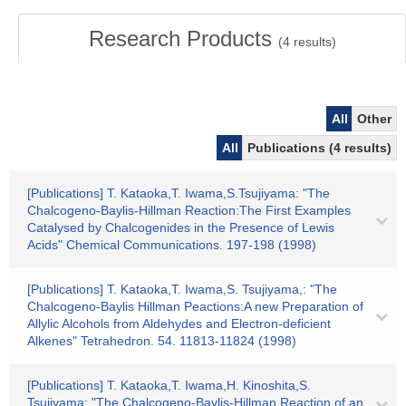
Research Products
(
4
results)
All
Other
All
Publications (4 results)
[Publications] T. Kataoka,T. Iwama,S.Tsujiyama: "The
Chalcogeno-Baylis-Hillman Reaction:The First Examples
Catalysed by Chalcogenides in the Presence of Lewis
Acids" Chemical Communications. 197-198 (1998)
[Publications] T. Kataoka,T. Iwama,S. Tsujiyama,: "The
Chalcogeno-Baylis Hillman Peactions:A new Preparation of
Allylic Alcohols from Aldehydes and Electron-deficient
Alkenes" Tetrahedron. 54. 11813-11824 (1998)
[Publications] T. Kataoka,T. Iwama,H. Kinoshita,S.
Tsujiyama: "The Chalcogeno-Baylis-Hillman Reaction of an