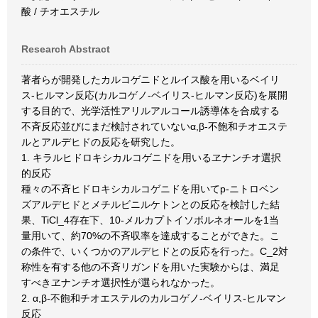
酸 / チオエスチル
Research Abstract
著者らが開発したカルコゲニドとルイス酸を用いるベイリ
ス-ヒルマン反応(カルコゲノ-ベイリス-ヒルマン反応)を展開
する目的で、光学活性アリルアルコール誘導体を合成する
不斉反応並びにまだ検討されていないα,β-不飽和チオエステ
ルとアルデヒドの反応を研究した。
1. キラルヒドロキシカルコゲニドを用いるヱナンチオ選択
的反応
種々の不斉ヒドロキシカルコゲニドを用いてp-ニトロベン
ズアルデヒドとメチルビニルケトンとの反応を検討した結
果、TiCl_4存在下、10-メルカプトイソボルネオールを1当
量用いて、約70%の不斉収率を達成することができた。こ
の条件で、いくつかのアルデヒドとの反応を行った。C_2対
称性を有する他の不斉リガンドを用いた実験からは、満足
すべきヱナンチオ選択性が選られなかった。
2. α,β-不飽和チオエステルのカルコゲノ-ベイリス-ヒルマン
反応