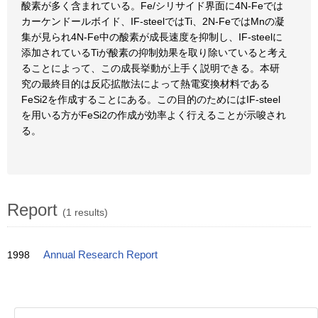
酸素が多く含まれている。Fe/シリサイド界面に4N-Feでは
カーケンドールボイド、IF-steelではTi、2N-FeではMnの凝
集が見られ4N-Fe中の酸素が成長速度を抑制し、IF-steelに
添加されているTiが酸素の抑制効果を取り除いていると考え
ることによって、この成長挙動が上手く説明できる。本研
究の最終目的は反応拡散法によって熱電変換材料である
FeSi2を作成することにある。この目的のためにはIF-steel
を用いる方がFeSi2の作成が効率よく行えることが示唆され
る。
Report
(1 results)
1998
Annual Research Report