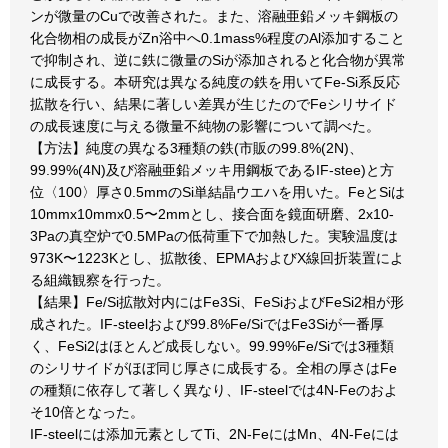
ンが微量のCuで改善された。また、溶融亜鉛メッキ鋼板の
化合物相の成長がZn浴中へ0.1mass%程度のAl添加すること
で抑制され、逆に鉄に微量のSiが添加されると化合物が異常
に成長する。本研究は異なる純度の鉄を用いてFe-Si系反応
拡散を行い、結果に著しい差異が生じたのでFeシリサイド
の成長速度に与える微量不純物の影響について調べた。
【方法】純度の異なる3種類の鉄(市販の99.8%(2N)、
99.99%(4N)及び溶融亜鉛メッキ用鋼板であるIF-stee)と方
位〈100〉厚さ0.5mmのSi単結晶ウエハを用いた。FeとSiは
10mmx10mmx0.5〜2mmとし、接合面を鏡面研磨、2x10-
3Paの真空炉で0.5MPaの低荷重下で加熱した。実験温度は
973K〜1223Kとし、拡散後、EPMAおよびX線回折装置によ
る組織観察を行った。
【結果】Fe/Si拡散対内にはFe3Si、FeSiおよびFeSi2相が形
成された。IF-steelおよび99.8%Fe/SiではFe3Siが一番厚
く、FeSi2はほとんど成長しない。99.99%Fe/Siでは3種類
のシリサイドがほぼ同じ厚さに成長する。全相の厚さはFe
の種類に依存して著しく異なり、IF-steelでは4N-Feのおよ
そ10倍となった。
IF-steelには添加元素としてTi、2N-FeにはMn、4N-Feには