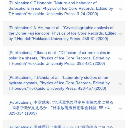
[Publications] T.Hondoh: "Nature and behavior of
dislocations in ice, Physics of Ice Core Records, Edited by
T.Hondoh"Hokkaido University Press. 3-24 (2000)
[Publications] N.Azuma et al.: "Crystallographic analysis of
the Dome Fuji ice core, Physics of Ice Core Records, Edited
by T.Hondoh"Hokkaido University Press. 456-61 (2000)
[Publications] T.Ikeda et al.: "Diffusion of air molecules in
polar ice sheets, Physics of Ice Core Records, Edited by
T.Hondoh"Hokkaido University Press. 393-421 (2000)
[Publications] T.Uchida et al.: "Laboratory studies on air-
hydrate crystals, Physics of Ice Core Records, Edited by
T.Hondoh,"Hokkaido University Press. 423-457 (2000)
[Publications] 本堂武夫: "地球環境の歴史を南極の氷に探る
―X線で何が見えるか―"日本放射線技術学会雑誌. 55・4.
329-334 (1999)
[Publications] 藤井理行: "南極ドームふじ観測拠点における