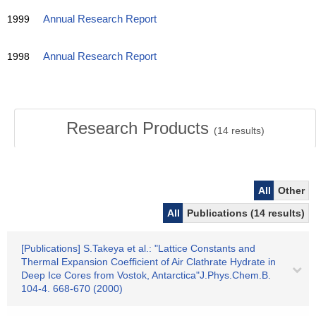
1999
Annual Research Report
1998
Annual Research Report
Research Products
(
14
results)
All
Other
All
Publications (14 results)
[Publications] S.Takeya et al.: "Lattice Constants and
Thermal Expansion Coefficient of Air Clathrate Hydrate in
Deep Ice Cores from Vostok, Antarctica"J.Phys.Chem.B.
104-4. 668-670 (2000)