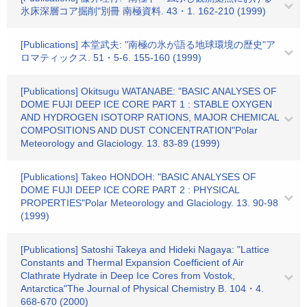
氷床深層コア掘削"別冊 南極資料. 43・1. 162-210 (1999)
[Publications] 本堂武夫: "南極の氷が語る地球環境の歴史"ア
ロマティックス. 51・5-6. 155-160 (1999)
[Publications] Okitsugu WATANABE: "BASIC ANALYSES OF
DOME FUJI DEEP ICE CORE PART 1 : STABLE OXYGEN
AND HYDROGEN ISOTORP RATIONS, MAJOR CHEMICAL
COMPOSITIONS AND DUST CONCENTRATION"Polar
Meteorology and Glaciology. 13. 83-89 (1999)
[Publications] Takeo HONDOH: "BASIC ANALYSES OF
DOME FUJI DEEP ICE CORE PART 2 : PHYSICAL
PROPERTIES"Polar Meteorology and Glaciology. 13. 90-98
(1999)
[Publications] Satoshi Takeya and Hideki Nagaya: "Lattice
Constants and Thermal Expansion Coefficient of Air
Clathrate Hydrate in Deep Ice Cores from Vostok,
Antarctica"The Journal of Physical Chemistry B. 104・4.
668-670 (2000)