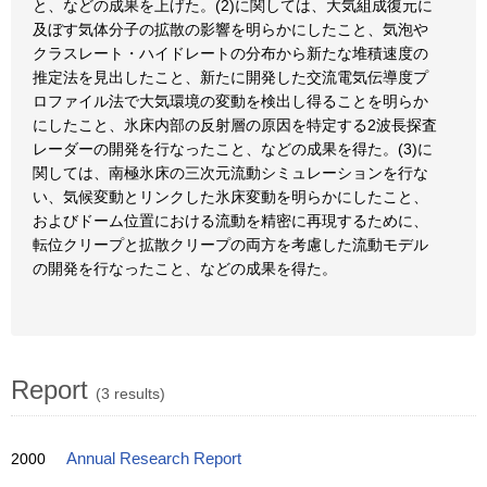
と、などの成果を上げた。(2)に関しては、大気組成復元に
及ぼす気体分子の拡散の影響を明らかにしたこと、気泡や
クラスレート・ハイドレートの分布から新たな堆積速度の
推定法を見出したこと、新たに開発した交流電気伝導度プ
ロファイル法で大気環境の変動を検出し得ることを明らか
にしたこと、氷床内部の反射層の原因を特定する2波長探査
レーダーの開発を行なったこと、などの成果を得た。(3)に
関しては、南極氷床の三次元流動シミュレーションを行な
い、気候変動とリンクした氷床変動を明らかにしたこと、
およびドーム位置における流動を精密に再現するために、
転位クリープと拡散クリープの両方を考慮した流動モデル
の開発を行なったこと、などの成果を得た。
Report
(3 results)
2000
Annual Research Report