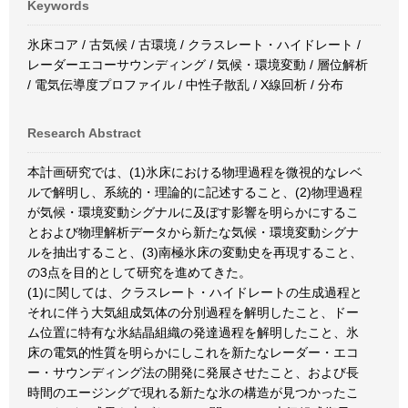
Keywords
氷床コア / 古気候 / 古環境 / クラスレート・ハイドレート /
レーダーエコーサウンディング / 気候・環境変動 / 層位解析
/ 電気伝導度プロファイル / 中性子散乱 / X線回析 / 分布
Research Abstract
本計画研究では、(1)氷床における物理過程を微視的なレベ
ルで解明し、系統的・理論的に記述すること、(2)物理過程
が気候・環境変動シグナルに及ぼす影響を明らかにするこ
とおよび物理解析データから新たな気候・環境変動シグナ
ルを抽出すること、(3)南極氷床の変動史を再現すること、
の3点を目的として研究を進めてきた。
(1)に関しては、クラスレート・ハイドレートの生成過程と
それに伴う大気組成気体の分別過程を解明したこと、ドー
ム位置に特有な氷結晶組織の発達過程を解明したこと、氷
床の電気的性質を明らかにしこれを新たなレーダー・エコ
ー・サウンディング法の開発に発展させたこと、および長
時間のエージングで現れる新たな氷の構造が見つかったこ