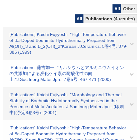
All
Other
All
Publications (4 results)
[Publications] Kaichi Fujiyoshi: "High-Temperature Behavior
of Ba-Doped Boehmite Hydrothermally Prepared from
Al(OH)_3 and B_2(OH)_2"Korean J.Ceramics. 5巻4号. 379-
385 (1999)
[Publications] 藤吉加一: "カルシウムとアルミニウムイオン
の共添加による炭化ケイ素の耐酸化性の向
上."J.Soc.Inorg.Mater.Jpn.. 7巻5号. 467-471 (2000)
[Publications] Kaichi Fujiyoshi: "Morphology and Thermal
Stability of Boehmite Hydothermally Synthesized in the
Presence of Metal Acetates."J.Soc.Inorg.Mater.Jpn.. (印刷
中)(予定8巻3号). (2001)
[Publications] Kaichi Fujiyoshi: "High-Temperature Behavior
of Ba-Doped Boehmite Hydrothermally Prepared from
Al(OH)_3 and Ba(OH)_2"The Korean Journal of Ceramics.