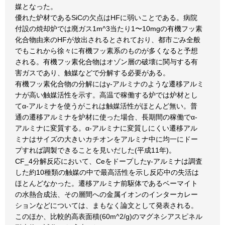
媒となった。
優れた炉材であるSiCの欠点はHFに弱いことである。病院
付設の焼却炉では廃ガス1m^3当たり1〜10mgの有機フッ素
化合物由来のHFが放出されるとされており、都市ごみ全般
でもこれから徐々に有機フッ素系のものが多くなると予想
される。有機フッ素化合物はオゾン層の破壊に関与する有
害ガスであり、触媒などで分解する必要がある。
有機フッ素化合物の分解にはγ-アルミナのような遷移アルミ
ナが高い触媒活性を示す。高温で稼働する炉では炉材とし
てα-アルミナを使うがこれは触媒活性がほとんど無い。普
通の遷移アルミナを炉材に使った場合、長期間の稼働でα-
アルミナに変質する。α-アルミナに変質しにくい遷移アル
ミナはサイズの大きいカチオンをアルミナ中に均一にドー
プすれば調製できることを見いだした(平成11年)。
CF_4分解反応において、Ceをドープしたγ-アルミナは調査
した約10種類の触媒の中で最高活性を示し反応中の失活は
ほとんどなかった。遷移アルミナ前駆体であるベーマイト
の水熱合成法、その層間への金属イオンのインターカレー
ションなどについては、まもなく論文として発表される。
このほか、比較的高表面積(60m^2/g)のマグネシアスピネル