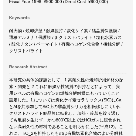
Fiscal Year 1998: ¥900,000 (Direct Cost: ¥900,000)
Keywords
耐火物 / 焼却炉壁 / 触媒担持 / 炭化ケイ素 / 結晶質保護膜 /
遷移アルミナ / 保護膜 / β-クリストバライト / 塩化水素ガス
/ 酸化チタン / ベーマイト / 有機ハロゲン化合物 / 接触分解 /
クリストバライト
Research Abstract
本研究の具体的課題として、1.高耐久性の焼却炉用炉材の探
索・開発と 2.これに触媒活性物質の担持などによって、実
用レベルの有機ハロゲンの燃焼分解触媒にもっていくこと
設定した。1.については炭化ケイ素セラミックス(SiC)にCa
とAlを共添加してSiC上の非晶質シリカを相転移しにくいβ-
クリストバライト結晶膜に転化し、加熱・冷却を繰り返し
ても亀裂を生じず、かつ800℃以上ではHClガスに浸食され
ない高耐久性の材料であることを明らかにした(平成12)。こ
れに、TiO_2を担持したものは有機塩素化合物のよい分解触