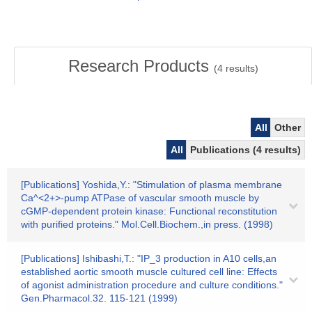
Research Products
(
4
results)
All
Other
All
Publications (4 results)
[Publications] Yoshida,Y.: "Stimulation of plasma membrane
Ca^<2+>-pump ATPase of vascular smooth muscle by
cGMP-dependent protein kinase: Functional reconstitution
with purified proteins." Mol.Cell.Biochem.,in press. (1998)
[Publications] Ishibashi,T.: "IP_3 production in A10 cells,an
established aortic smooth muscle cultured cell line: Effects
of agonist administration procedure and culture conditions."
Gen.Pharmacol.32. 115-121 (1999)