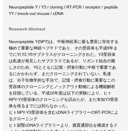
Neuropeptide Y / Y3 / cloning / RT-PCR / receptor / peptide
YY / knock-out mouse / cDNA
Research Abstract
Neuropeptide Y(NPY)は、中枢神経系に最も豊富に存在する
極めて重要な神経ペプチドであり、その受容体も平成9年ま
でにYl,Y2,Y5サブクラスがクローニングされた。Y3受容体
は私達が発見したサブクラスであるが、リガンド結合の難
しさのため、Y5とともに記憶・摂食行動に中枢で重要であ
るにかかわらず、まだクローニングされていない。私達
は、分子生物学的な手法で、記憶・摂食行動に重要なこの
受容体のクローニングとノックアウト動物による機能解析
を目指している。平成10年度は以下の実験により、ヒト
NPY-Y3受容体のクローニングを試みたが、まだ未知Y3受容
体を得るまでには到らなかった。
ヒトNPY-Y3受容体を含むcDNAライブラリーのRT-PCRによ
るクローニング
ヒト副腎cDNAライブラリーより、膜貫通部位を構成するド