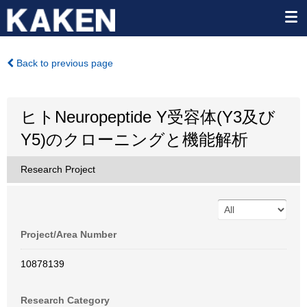
Back to previous page
ヒトNeuropeptide Y受容体(Y3及び
Y5)のクローニングと機能解析
Research Project
Project/Area Number
10878139
Research Category