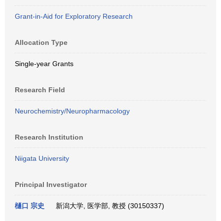
Grant-in-Aid for Exploratory Research
Allocation Type
Single-year Grants
Research Field
Neurochemistry/Neuropharmacology
Research Institution
Niigata University
Principal Investigator
樋口 宗史
新潟大学, 医学部, 教授 (30150337)