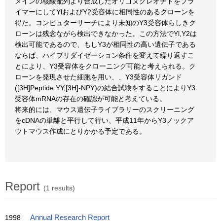
メインの核酸配列より合成したオリゴヌクレオチドをプラ
イマーにしてYlおよびY2受容体に相同性のあるクローンを
得た。コンピュターサーチにより未知のY3受容体らしきク
ローンは残念ながら検出できなかった。この方法でYl,Y2は
検出可能であるので、もしY3が相同性の高い遺伝子である
ならば、ハイブリダイゼーション条件を変えて繰り返すこ
とにより、Y3受容体をクローニング可能と考えられる。ク
ローンを発現させた細胞を用い、、Y3受容体リガンド
([3H]Peptide YY,[3H]-NPY)の結合試験をすることによりY3
受容体mRNAの存在の確認が可能と考えている。
将来的には、マウス遺伝子ライブラリーのスクリーニング
をcDNAの単離と平行して行い、平成11年からY3ノックア
ウトマウス作成にとりかかる予定である。
Report
(1 results)
1998
Annual Research Report