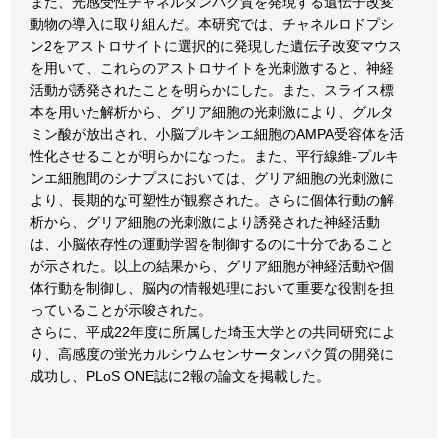
また、光感受性チャネルタンパク質を発現する遺伝子改変
動物の導入に取り組んだ。本研究では、チャネルロドプシ
ン2をアストロサイトに選択的に発現した遺伝子改変マウス
を用いて、これらのアストロサイトを光刺激すると、神経
活動が誘発されたことを明らかにした。また、スライス標
本を用いた解析から、グリア細胞の光刺激により、グルタ
ミン酸が放出され、小脳プルキンエ細胞のAMPA受容体を活
性化させることが明らかになった。また、平行線維-プルキ
ンエ細胞間のシナプスにおいては、グリア細胞の光刺激に
より、長期的な可塑性が観察された。さらに個体行動の解
析から、グリア細胞の光刺激により誘発された神経活動
は、小脳依存性の運動学習を制御するのに十分であること
が示された。以上の結果から、グリア細胞が神経活動や個
体行動を制御し、脳内の情報処理において重要な役割を担
っていることが示唆された。
さらに、平成22年度に所属した埼玉大学との共同研究によ
り、高感度の蛍光カルシウムセンサータンパク質の開発に
成功し、PLoS ONE誌に2報の論文を掲載した。