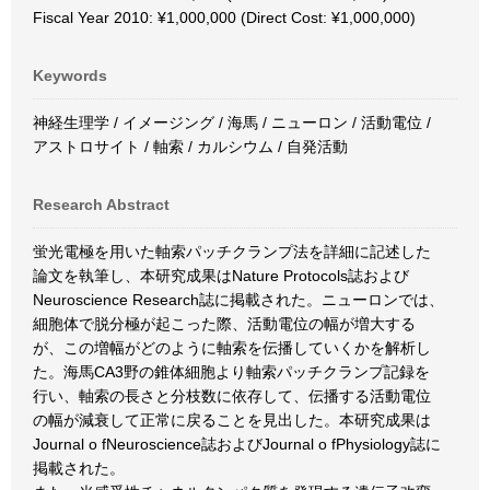
Fiscal Year 2010: ¥1,000,000 (Direct Cost: ¥1,000,000)
Keywords
神経生理学 / イメージング / 海馬 / ニューロン / 活動電位 /
アストロサイト / 軸索 / カルシウム / 自発活動
Research Abstract
蛍光電極を用いた軸索パッチクランプ法を詳細に記述した
論文を執筆し、本研究成果はNature Protocols誌および
Neuroscience Research誌に掲載された。ニューロンでは、
細胞体で脱分極が起こった際、活動電位の幅が増大する
が、この増幅がどのように軸索を伝播していくかを解析し
た。海馬CA3野の錐体細胞より軸索パッチクランプ記録を
行い、軸索の長さと分枝数に依存して、伝播する活動電位
の幅が減衰して正常に戻ることを見出した。本研究成果は
Journal o fNeuroscience誌およびJournal o fPhysiology誌に
掲載された。