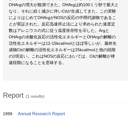
OHArgの増大が観測できた。OHArgは約100ミリ秒で最大と
なり、それに続く減少に伴いCitが生成してきた。この実験
によりはじめてOHArgがNOSの反応の中間代謝物であるこ
とが実証された。反応迅速停止法により求められた速度定
数はアレニウスの式に従う温度依存性を示した。Argと
OHArgの水酸化反応の活性化エネルギーとOHArgの解離の
活性化エネルギーは12-15kcal/molとほぼ等しいが、最終生
成物Citの解離の活性化エネルギーは25kcal/molと他の段階
の2倍近い。これはNOSの反応においては、Citの解離が律
速段階になることを意味する。
Report
(1 results)
1999
Annual Research Report