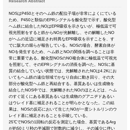
Research Abstract
NOSはP450とそのヘム鉄の配位子場が非常によくにている
ため、P450と類似のEPRシグナルを酸化型で示す。酸化型
ヘム鉄に結合したNOはEPR吸収を示さないが、極低温で可
視光照射をすると鉄からNOが光解離し、その解離したNO
がヘムの近辺に補足され特異なEPR吸収を示すことを、す
でに阪大の堀らが報告している。NOSの場合、酵素自体が
NOを発生するため、ヘム鉄とNOの関係を調べることは非
常に重要である。酸化型NOSのNO複合体に極低温で可視光
を照射して、そのEPRシグナルの消長を調べた。NOSに基
質の結合していない状態では、光解離されたNOは4.2Kにお
いてもヘム鉄の遠位領域でかなり自由に動き回り、その大
部分が酸化型ヘム鉄と再結合する。基質あるいは生成物を
結合したNOS中では、光解離されたNOのほとんどは、ヘム
のすぐ近くにある基質あるいは生成物のグアニヂドあるい
はウレイド基に補足されることが明らかとなった。この結
果は、NOSの反応において生じたNOが一度シトルリンのウ
レイド基に補足されることを示唆している。
25℃でNOSの1回転の反応を測定した場合、基質であるArg
が約50ミリ秒の半減期で対数的に減少し、その減少に伴い