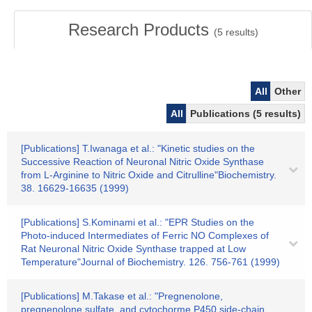
Research Products
(
5
results)
All
Other
All
Publications (5 results)
[Publications] T.Iwanaga et al.: "Kinetic studies on the
Successive Reaction of Neuronal Nitric Oxide Synthase
from L-Arginine to Nitric Oxide and Citrulline"Biochemistry.
38. 16629-16635 (1999)
[Publications] S.Kominami et al.: "EPR Studies on the
Photo-induced Intermediates of Ferric NO Complexes of
Rat Neuronal Nitric Oxide Synthase trapped at Low
Temperature"Journal of Biochemistry. 126. 756-761 (1999)
[Publications] M.Takase et al.: "Pregnenolone,
pregnenolone sulfate, and cytochorme P450 side-chain