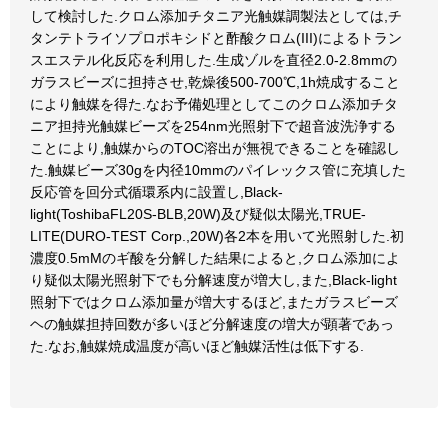
して検討した.クロム添加チタニア光触媒調製法としては,チ
タンテトライソプロポキシドと酢酸クロム(III)によるトラン
スエステル化反応を利用した.生成ゾルを直径2.0-2.8mmの
ガラスビーズに担持させ,乾燥後500-700℃,1h焼成すること
により触媒を得た.なお予備処理としてこのクロム添加チタ
ニア担持光触媒ビーズを254nm光照射下で超音波洗浄する
ことにより,触媒からのTOC溶出が無視できることを確認し
た.触媒ビーズ30gを内径10mmのパイレックス管に充填した
反応管を回分式循環系内に設置し,Black-
light(ToshibaFL20S-BLB,20W)及び疑似太陽光,TRUE-
LITE(DURO-TEST Corp.,20W)各2本を用いて光照射した.初
濃度0.5mMのギ酸を分解した結果によると,クロム添加によ
り疑似太陽光照射下でも分解速度が増大し,また,Black-light
照射下ではクロム添加量が増大するほど,またガラスビーズ
ヘの触媒担持回数が多いほど分解速度の増大が顕著であっ
た.なお,触媒焼成温度が高いほど触媒活性は低下する.