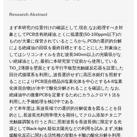
Research Abstract
まず本研究の位置付けの確認として,現在,なお処理すべき対
象としてPCB含有絶縁油,とくに低濃度(50-100ppm以下)の
ものが大量に保管されているところから,PCBの選択的分解
による絶縁油の回収を最終目標とすることにした.対象油と
してはシリコンオイルを含む波長340nm以上の光吸収がな
い絶縁油とした.最初に本研究室で従前から使用している
TiO_2薄膜を壁面とする平行平板型光触媒反応器を設置した
回分式循環系を利用し,波長選択せずに高圧水銀灯を照射す
ることによりPCB混合標品(6塩素化体を中心とする4-8塩素
化体混合物)が水中で酸化分解されることを確認した.なお,
絶縁油中の微量PCBを定量するためにカラムクロマト法を
利用した予備処理を検討中である.
さて本年度は,長波長域での選択的分解促進を図ることを目
的とし,長波長光利用率増大を期待してクロム添加チタニア
光触媒調製を行うと共に,照射波長を長波長側に限定する光
源としてBlack-light,疑似太陽光などの利用を試み,まず,光触
媒酸化反応に関わる活性種の挙動をギ酸の酸化分解を利用