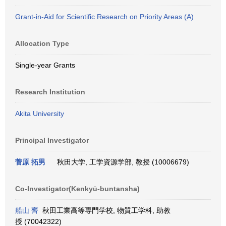
Grant-in-Aid for Scientific Research on Priority Areas (A)
Allocation Type
Single-year Grants
Research Institution
Akita University
Principal Investigator
菅原 拓男
秋田大学, 工学資源学部, 教授 (10006679)
Co-Investigator(Kenkyū-buntansha)
船山 齊
秋田工業高等専門学校, 物質工学科, 助教
授 (70042322)