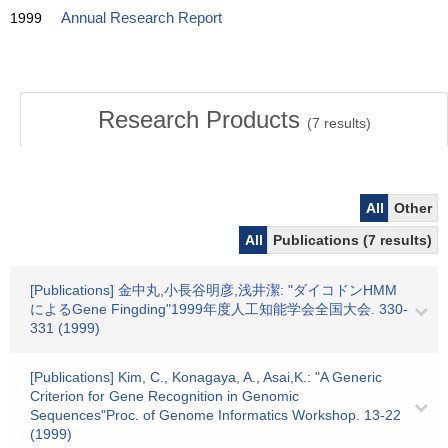
1999
Annual Research Report
Research Products
(
7
results)
All
Other
All
Publications (7 results)
[Publications] 金中丸,小長谷明彦,浅井潔: "ダイコドンHMM
によるGene Fingding"1999年度人工知能学会全国大会. 330-
331 (1999)
[Publications] Kim, C., Konagaya, A., Asai,K.: "A Generic
Criterion for Gene Recognition in Genomic
Sequences"Proc. of Genome Informatics Workshop. 13-22
(1999)