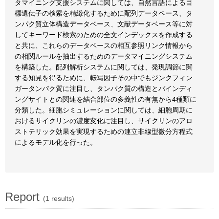
タマイニング支援システムに関しては、自然言語による目
標遺伝子の検索を精緻化するために配列データベース、タ
ンパク質立体構造データベース、文献データベース等に対
してキーワード検索のための全文インデックスを作成する
と共に、これらのデータベースの相互参照リンク情報から
の相関ルールを抽出するためのデータマイニングシステム
を構築した。配列解析システムに関しては、発現調節に関
する知見を得るために、転写因子その中でもジンクフィン
ガータンパク質に注目し、タンパク質の構造とバインディ
ングサイトとの関連を結合部位の多義性の有無から4種類に
分類した。細胞シミュレーションに関しては、細胞周期に
おけるサイクリンの濃度変化に注目し、サイクリンのアロ
ストテリック効果を実現するための連立非線型微分方程式
によるモデル化を行った。
Report
(1 results)