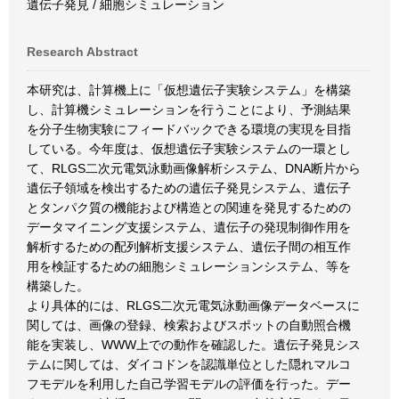
遺伝子発見 / 細胞シミュレーション
Research Abstract
本研究は、計算機上に「仮想遺伝子実験システム」を構築
し、計算機シミュレーションを行うことにより、予測結果
を分子生物実験にフィードバックできる環境の実現を目指
している。今年度は、仮想遺伝子実験システムの一環とし
て、RLGS二次元電気泳動画像解析システム、DNA断片から
遺伝子領域を検出するための遺伝子発見システム、遺伝子
とタンパク質の機能および構造との関連を発見するための
データマイニング支援システム、遺伝子の発現制御作用を
解析するための配列解析支援システム、遺伝子間の相互作
用を検証するための細胞シミュレーションシステム、等を
構築した。
より具体的には、RLGS二次元電気泳動画像データベースに
関しては、画像の登録、検索およびスポットの自動照合機
能を実装し、WWW上での動作を確認した。遺伝子発見シス
テムに関しては、ダイコドンを認識単位とした隠れマルコ
フモデルを利用した自己学習モデルの評価を行った。デー