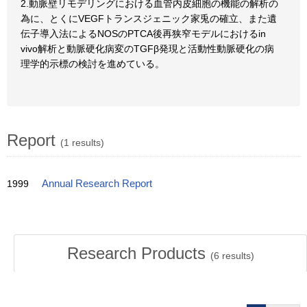
2.動脈壁リモデリングにおける血管内皮細胞の機能の解析の
為に、とくにVEGFトランスジェニック家兎の確立、また遺
伝子導入法によるNOSのPTCA後再狭窄モデルにおけるin
vivo解析と動脈硬化病変のTGFβ発現と活動性動脈硬化の病
理学的示標の検討を進めている。
Report
(1 results)
1999
Annual Research Report
Research Products
(
6
results)