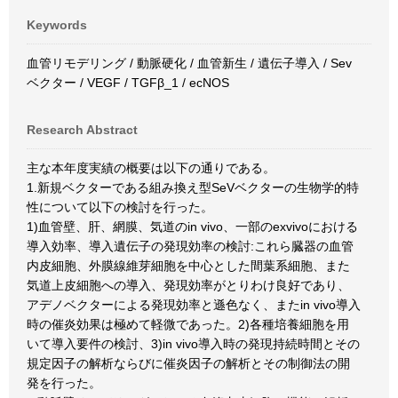
Keywords
血管リモデリング / 動脈硬化 / 血管新生 / 遺伝子導入 / Sev
ベクター / VEGF / TGFβ_1 / ecNOS
Research Abstract
主な本年度実績の概要は以下の通りである。
1.新規ベクターである組み換え型SeVベクターの生物学的特
性について以下の検討を行った。
1)血管壁、肝、網膜、気道のin vivo、一部のexvivoにおける
導入効率、導入遺伝子の発現効率の検討:これら臓器の血管
内皮細胞、外膜線維芽細胞を中心とした間葉系細胞、また
気道上皮細胞への導入、発現効率がとりわけ良好であり、
アデノベクターによる発現効率と遜色なく、またin vivo導入
時の催炎効果は極めて軽微であった。2)各種培養細胞を用
いて導入要件の検討、3)in vivo導入時の発現持続時間とその
規定因子の解析ならびに催炎因子の解析とその制御法の開
発を行った。