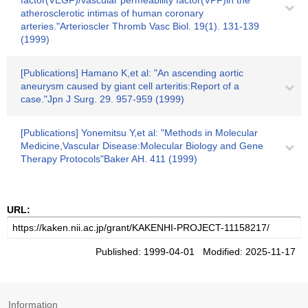
factor(VEGF)/vascular permeability factor(VPF)in the
atherosclerotic intimas of human coronary
arteries."Arterioscler Thromb Vasc Biol. 19(1). 131-139
(1999)
[Publications] Hamano K,et al: "An ascending aortic
aneurysm caused by giant cell arteritis:Report of a
case."Jpn J Surg. 29. 957-959 (1999)
[Publications] Yonemitsu Y,et al: "Methods in Molecular
Medicine,Vascular Disease:Molecular Biology and Gene
Therapy Protocols"Baker AH. 411 (1999)
URL:
Published: 1999-04-01 Modified: 2025-11-17
Information