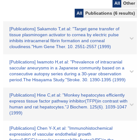
All
Other
All
Publications (6 results)
[Publications] Sakamoto T,et al: "Target gene transfer of
tissue plasminogen activator to cornea by electric pulse
inhibits intracameral fibrin formation and corneal
cloudiness."Hum Gene Ther. 10. 2551-2557 (1999)
[Publications] Iwamoto H,et al: "Prevalence of intracranial
saccular aneurysms in a Japanese community based on a
consecutive autopsy series during a 30-year observation
period.The Hisayama Study."Stroke. 30. 1390-1395 (1999)
[Publications] Hine C,et al: "Monkey hepatocytes efficiently
express tissue factor pathway inhibitor(TFPI)in contrast with
human and rat hepatocytes."J Biochem. 125(6). 1039-1047
(1999)
[Publications] Chen Y-X,et al: "Immunohistochemical
expression of vascular endothelial growth