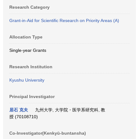
Research Category
Grant-in-Aid for Scientific Research on Priority Areas (A)
Allocation Type
Single-year Grants
Research Institution
Kyushu University
Principal Investigator
居石 克夫
九州大学, 大学院・医学系研究科, 教
授 (70108710)
Co-Investigator(Kenkyū-buntansha)