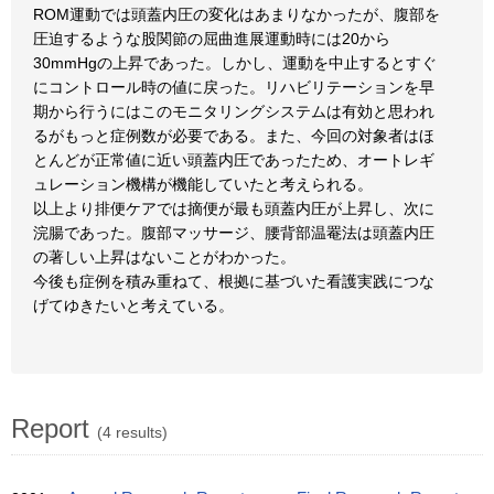
ROM運動では頭蓋内圧の変化はあまりなかったが、腹部を
圧迫するような股関節の屈曲進展運動時には20から
30mmHgの上昇であった。しかし、運動を中止するとすぐ
にコントロール時の値に戻った。リハビリテーションを早
期から行うにはこのモニタリングシステムは有効と思われ
るがもっと症例数が必要である。また、今回の対象者はほ
とんどが正常値に近い頭蓋内圧であったため、オートレギ
ュレーション機構が機能していたと考えられる。
以上より排便ケアでは摘便が最も頭蓋内圧が上昇し、次に
浣腸であった。腹部マッサージ、腰背部温罨法は頭蓋内圧
の著しい上昇はないことがわかった。
今後も症例を積み重ねて、根拠に基づいた看護実践につな
げてゆきたいと考えている。
Report
(4 results)