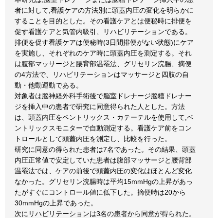
者に対して,看護ケアの方法別に頭蓋内圧の変化を明らかに
することを目的とした。その看護ケアとは便秘時に排便を
促す看護ケアと気管内吸引、リハビリテーションである。
排便を促す看護ケアは便秘時(3日間排便がない状態)にケア
を実施し、それぞれのケア時に頭蓋内圧を測定する。それ
は腹部マッサージと腰背部温罨法、グリセリン浣腸、摘便
の4方法で、リハビリテーションはマッサージと四肢の自
動・他動運動である。
対象者は脳神経外科手術後で脳室ドレナージ脳糟ドレナー
ジを挿入中の患者で研究に同意得られた人とした。方法
は、頭蓋内圧をベントリックス・カテーテルを使用して,ベ
ントリックスモニターで自動測定する。看護ケア前をコン
トロールとして頭蓋内圧を測定し、比較を行った。
研究に同意の得られた患者は7名であった。その結果、頭蓋
内圧正常値で安定していた患者は腹部マッサージと腰背部
温罨法では、ケアの前後で頭蓋内圧の変化はほとんど変化
なかった。グリセリン浣腸時は平均15mmHgの上昇があっ
たがすぐにコントロール値に低下した。摘便時は20から
30mmHgの上昇であった。
次にリハビリテーションは3名の患者から同意が得られた。